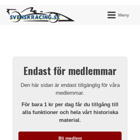
Meny
JAG H
MITT 
Endast för medlemmar
BLI ME
Den här sidan är endast tillgänglig för våra
medlemmar.
För bara 1 kr per dag får du tillgång till
alla funktioner och hela vårt historiska
material.
Bli medlem