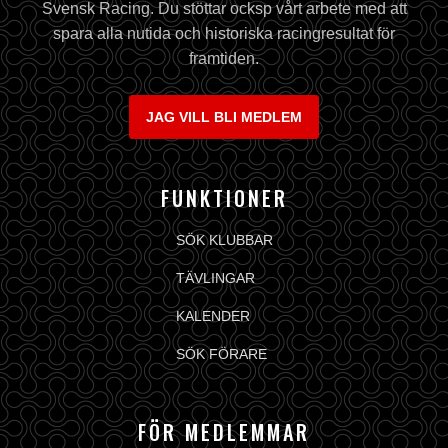
Svensk Racing. Du stöttar ocksp vårt arbete med att
spara alla nutida och historiska racingresultat för
framtiden.
JAG VILL BLI MEDLEM
FUNKTIONER
SÖK KLUBBAR
TÄVLINGAR
KALENDER
SÖK FÖRARE
FÖR MEDLEMMAR