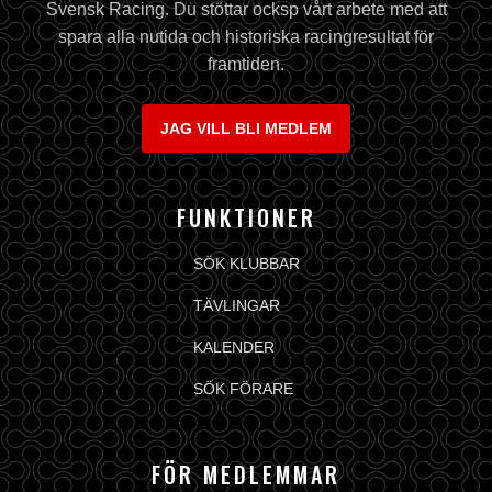
Svensk Racing. Du stöttar ocksp vårt arbete med att
spara alla nutida och historiska racingresultat för
framtiden.
JAG VILL BLI MEDLEM
FUNKTIONER
SÖK KLUBBAR
TÄVLINGAR
KALENDER
SÖK FÖRARE
FÖR MEDLEMMAR