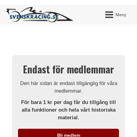
Meny
JAG H
MITT 
Endast för medlemmar
BLI ME
Den här sidan är endast tillgänglig för våra
medlemmar.
För bara 1 kr per dag får du tillgång till
alla funktioner och hela vårt historiska
material.
Bli medlem