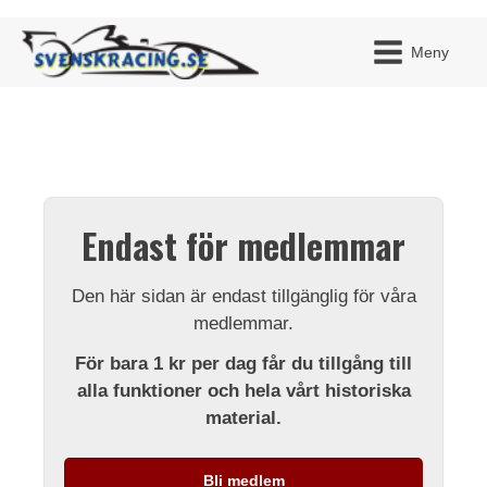
Meny
JAG H
MITT 
Endast för medlemmar
BLI ME
Den här sidan är endast tillgänglig för våra
medlemmar.
För bara 1 kr per dag får du tillgång till
alla funktioner och hela vårt historiska
material.
Bli medlem