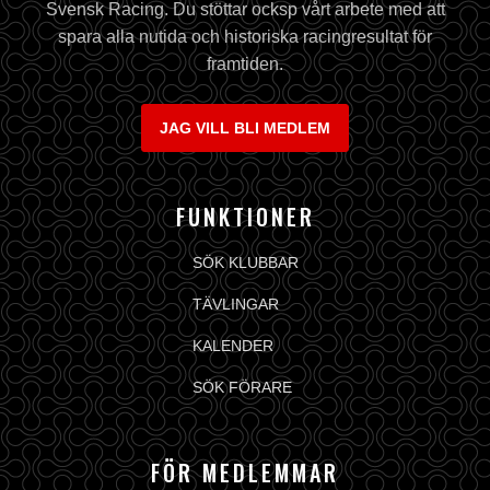
Svensk Racing. Du stöttar ocksp vårt arbete med att
spara alla nutida och historiska racingresultat för
framtiden.
JAG VILL BLI MEDLEM
FUNKTIONER
SÖK KLUBBAR
TÄVLINGAR
KALENDER
SÖK FÖRARE
FÖR MEDLEMMAR