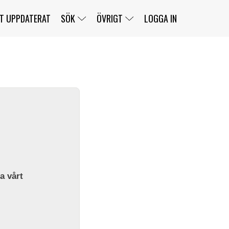
T UPPDATERAT
SÖK
ÖVRIGT
LOGGA IN
SERIER
BANOR
KLASSER
KLUBBAR
FÖRARE
TÄVLINGAR
CUSTOMER PORTAL
NEWSLETTERS UNSUBSCRIBE
SPONSORER
SUPER SALOON
SUPER STAR
GELLERÅSBANAN
LÄNKAR
KOMPLETTERA
PRESS
BENGANS NÖRDSIDA
OM OSS
la vårt
KONTAKT
WEBBSHOP