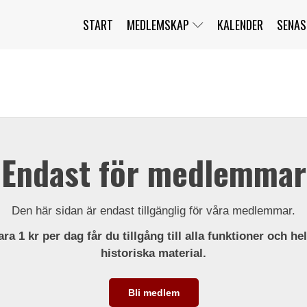
START
MEDLEMSKAP
KALENDER
SENAS
JAG HAR GLÖMT MITT LÖSENORD
MITT KONTO
BLI MEDLEM
Endast för medlemmar
Den här sidan är endast tillgänglig för våra medlemmar.
ra 1 kr per dag får du tillgång till alla funktioner och he
historiska material.
Bli medlem