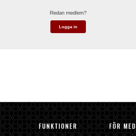
Redan medlem?
Logga in
FUNKTIONER
FÖR ME