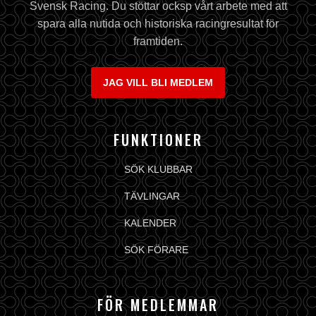
Svensk Racing. Du stöttar ocksp vårt arbete med att
spara alla nutida och historiska racingresultat för
framtiden.
JAG VILL BLI MEDLEM
FUNKTIONER
SÖK KLUBBAR
TÄVLINGAR
KALENDER
SÖK FÖRARE
FÖR MEDLEMMAR