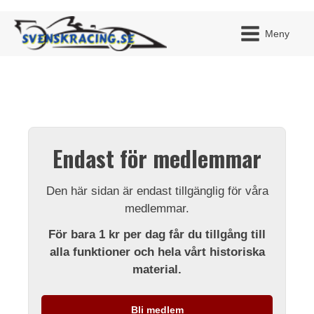
Meny
JAG H
MITT 
Endast för medlemmar
BLI ME
Den här sidan är endast tillgänglig för våra
medlemmar.
För bara 1 kr per dag får du tillgång till
alla funktioner och hela vårt historiska
material.
Bli medlem