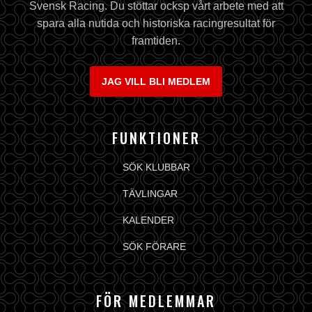
Svensk Racing. Du stöttar ocksp vårt arbete med att
spara alla nutida och historiska racingresultat för
framtiden.
JAG VILL BLI MEDLEM
FUNKTIONER
SÖK KLUBBAR
TÄVLINGAR
KALENDER
SÖK FÖRARE
FÖR MEDLEMMAR