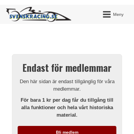
Meny
JAG H
MITT 
Endast för medlemmar
BLI ME
Den här sidan är endast tillgänglig för våra
medlemmar.
För bara 1 kr per dag får du tillgång till
alla funktioner och hela vårt historiska
material.
Bli medlem