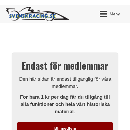
Meny
JAG H
MITT 
Endast för medlemmar
BLI ME
Den här sidan är endast tillgänglig för våra
medlemmar.
För bara 1 kr per dag får du tillgång till
alla funktioner och hela vårt historiska
material.
Bli medlem