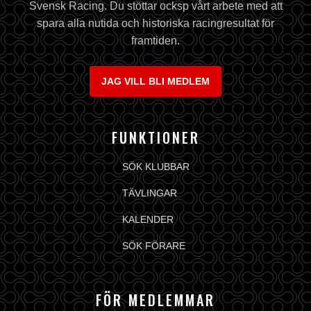
Svensk Racing. Du stöttar ocksp vårt arbete med att
spara alla nutida och historiska racingresultat för
framtiden.
JAG VILL BLI MEDLEM
FUNKTIONER
SÖK KLUBBAR
TÄVLINGAR
KALENDER
SÖK FÖRARE
FÖR MEDLEMMAR