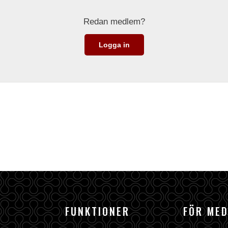
Redan medlem?
Logga in
FUNKTIONER
FÖR ME