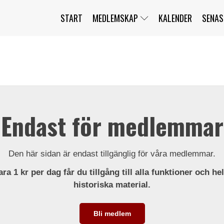
START
MEDLEMSKAP
KALENDER
SENAS
JAG HAR GLÖMT MITT LÖSENORD
MITT KONTO
BLI MEDLEM
Endast för medlemmar
Den här sidan är endast tillgänglig för våra medlemmar.
ra 1 kr per dag får du tillgång till alla funktioner och he
historiska material.
Bli medlem