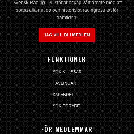
Svensk Racing. Du stöttar ocksp vårt arbete med att
spara alla nutida och historiska racingresultat för
framtiden.
JAG VILL BLI MEDLEM
FUNKTIONER
SÖK KLUBBAR
TÄVLINGAR
KALENDER
SÖK FÖRARE
FÖR MEDLEMMAR