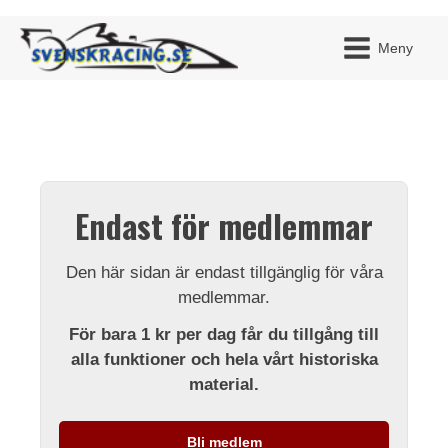
Meny
JAG H
MITT 
Endast för medlemmar
BLI ME
Den här sidan är endast tillgänglig för våra
medlemmar.
För bara 1 kr per dag får du tillgång till
alla funktioner och hela vårt historiska
material.
Bli medlem