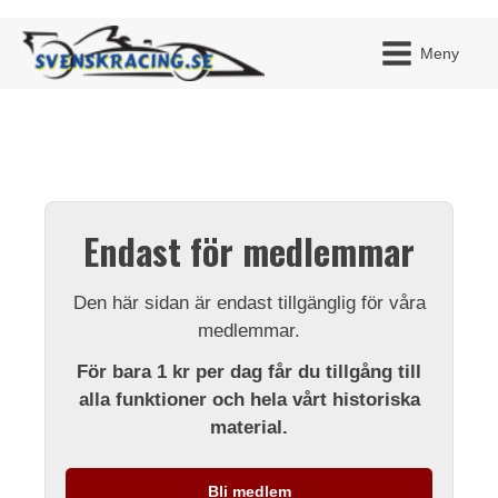
Meny
JAG H
MITT 
Endast för medlemmar
BLI ME
Den här sidan är endast tillgänglig för våra
medlemmar.
För bara 1 kr per dag får du tillgång till
alla funktioner och hela vårt historiska
material.
Bli medlem