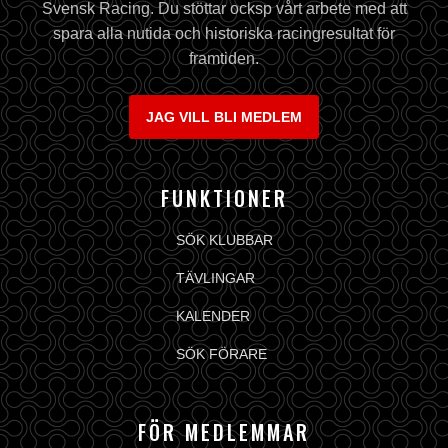
Svensk Racing. Du stöttar ocksp vårt arbete med att
spara alla nutida och historiska racingresultat för
framtiden.
JAG VILL BLI MEDLEM
FUNKTIONER
SÖK KLUBBAR
TÄVLINGAR
KALENDER
SÖK FÖRARE
FÖR MEDLEMMAR