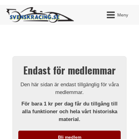
Meny
JAG H
MITT 
Endast för medlemmar
BLI ME
Den här sidan är endast tillgänglig för våra
medlemmar.
För bara 1 kr per dag får du tillgång till
alla funktioner och hela vårt historiska
material.
Bli medlem