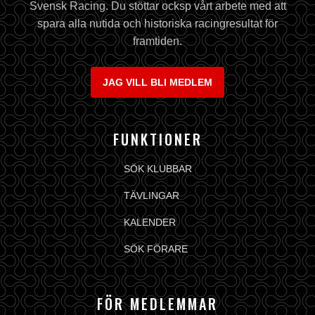
Svensk Racing. Du stöttar ocksp vårt arbete med att
spara alla nutida och historiska racingresultat för
framtiden.
JAG VILL BLI MEDLEM
FUNKTIONER
SÖK KLUBBAR
TÄVLINGAR
KALENDER
SÖK FÖRARE
FÖR MEDLEMMAR