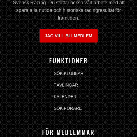
Svensk Racing. Du stöttar ocksp vårt arbete med att
spara alla nutida och historiska racingresultat för
framtiden.
JAG VILL BLI MEDLEM
FUNKTIONER
SÖK KLUBBAR
TÄVLINGAR
KALENDER
SÖK FÖRARE
FÖR MEDLEMMAR