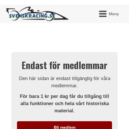
Meny
JAG H
MITT 
Endast för medlemmar
BLI ME
Den här sidan är endast tillgänglig för våra
medlemmar.
För bara 1 kr per dag får du tillgång till
alla funktioner och hela vårt historiska
material.
Bli medlem