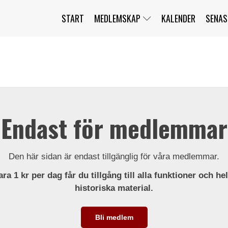
START
MEDLEMSKAP
KALENDER
SENAS
JAG HAR GLÖMT MITT LÖSENORD
MITT KONTO
BLI MEDLEM
Endast för medlemmar
Den här sidan är endast tillgänglig för våra medlemmar.
ra 1 kr per dag får du tillgång till alla funktioner och he
historiska material.
Bli medlem