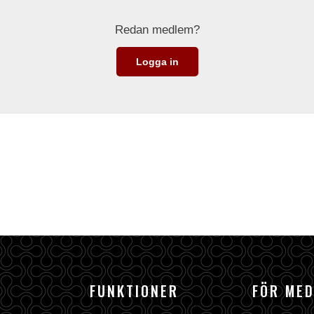
Redan medlem?
Logga in
FUNKTIONER
FÖR ME