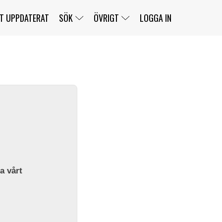
T UPPDATERAT
SÖK
ÖVRIGT
LOGGA IN
SERIER
BANOR
KLASSER
KLUBBAR
FÖRARE
TÄVLINGAR
CUSTOMER PORTAL
NEWSLETTERS UNSUBSCRIBE
SPONSORER
SUPER SALOON
SUPER STAR
GELLERÅSBANAN
LÄNKAR
KOMPLETTERA
PRESS
BENGANS NÖRDSIDA
OM OSS
la vårt
KONTAKT
WEBBSHOP