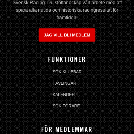
Svensk Racing. Du stöttar ocksp vårt arbete med att
spara alla nutida och historiska racingresultat för
framtiden.
JAG VILL BLI MEDLEM
FUNKTIONER
SÖK KLUBBAR
TÄVLINGAR
KALENDER
SÖK FÖRARE
FÖR MEDLEMMAR