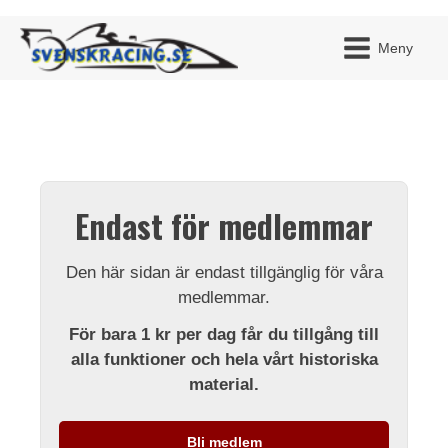
Meny
JAG H
MITT 
Endast för medlemmar
BLI ME
Den här sidan är endast tillgänglig för våra
medlemmar.
För bara 1 kr per dag får du tillgång till
alla funktioner och hela vårt historiska
material.
Bli medlem