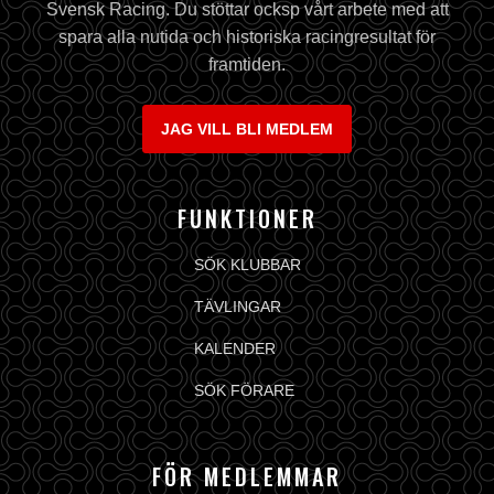
Svensk Racing. Du stöttar ocksp vårt arbete med att
spara alla nutida och historiska racingresultat för
framtiden.
JAG VILL BLI MEDLEM
FUNKTIONER
SÖK KLUBBAR
TÄVLINGAR
KALENDER
SÖK FÖRARE
FÖR MEDLEMMAR