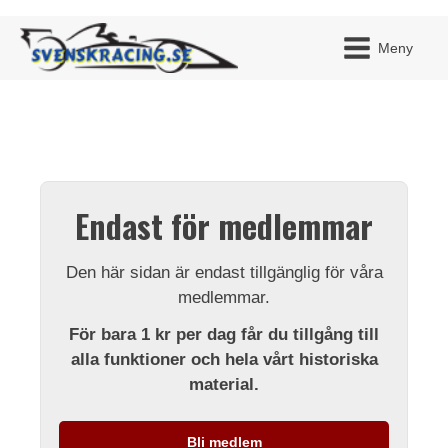
Meny
JAG H
MITT 
Endast för medlemmar
BLI ME
Den här sidan är endast tillgänglig för våra
medlemmar.
För bara 1 kr per dag får du tillgång till
alla funktioner och hela vårt historiska
material.
Bli medlem