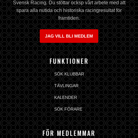
Svensk Racing. Du stöttar ocksp vårt arbete med att
spara alla nutida och historiska racingresultat för
framtiden.
JAG VILL BLI MEDLEM
FUNKTIONER
SÖK KLUBBAR
TÄVLINGAR
KALENDER
SÖK FÖRARE
FÖR MEDLEMMAR