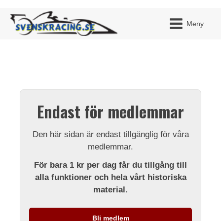
Meny
JAG H
MITT 
Endast för medlemmar
BLI ME
Den här sidan är endast tillgänglig för våra
medlemmar.
För bara 1 kr per dag får du tillgång till
alla funktioner och hela vårt historiska
material.
Bli medlem