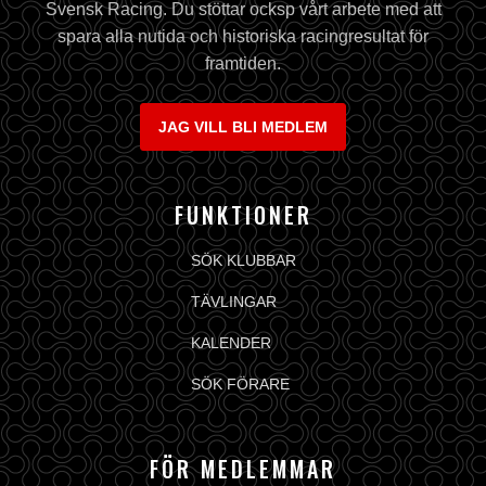
Svensk Racing. Du stöttar ocksp vårt arbete med att
spara alla nutida och historiska racingresultat för
framtiden.
JAG VILL BLI MEDLEM
FUNKTIONER
SÖK KLUBBAR
TÄVLINGAR
KALENDER
SÖK FÖRARE
FÖR MEDLEMMAR