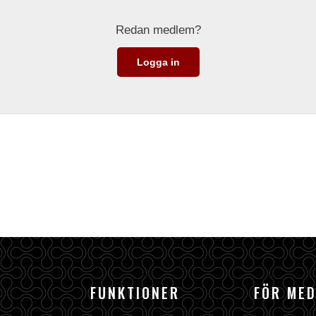
Redan medlem?
Logga in
FUNKTIONER
FÖR ME