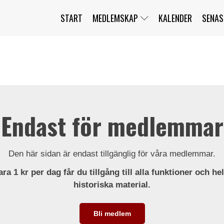
START
MEDLEMSKAP
KALENDER
SENAS
JAG HAR GLÖMT MITT LÖSENORD
MITT KONTO
BLI MEDLEM
Endast för medlemmar
Den här sidan är endast tillgänglig för våra medlemmar.
ra 1 kr per dag får du tillgång till alla funktioner och he
historiska material.
Bli medlem