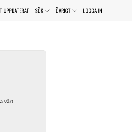
T UPPDATERAT
SÖK
ÖVRIGT
LOGGA IN
SERIER
BANOR
KLASSER
KLUBBAR
FÖRARE
TÄVLINGAR
CUSTOMER PORTAL
NEWSLETTERS UNSUBSCRIBE
SPONSORER
SUPER SALOON
SUPER STAR
GELLERÅSBANAN
LÄNKAR
KOMPLETTERA
PRESS
BENGANS NÖRDSIDA
OM OSS
la vårt
KONTAKT
WEBBSHOP