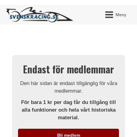
Meny
JAG H
MITT 
Endast för medlemmar
BLI ME
Den här sidan är endast tillgänglig för våra
medlemmar.
För bara 1 kr per dag får du tillgång till
alla funktioner och hela vårt historiska
material.
Bli medlem