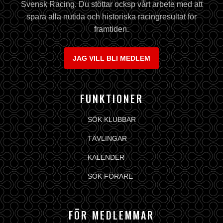
Svensk Racing. Du stöttar ocksp vårt arbete med att
spara alla nutida och historiska racingresultat för
framtiden.
JAG VILL BLI MEDLEM
FUNKTIONER
SÖK KLUBBAR
TÄVLINGAR
KALENDER
SÖK FÖRARE
FÖR MEDLEMMAR