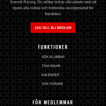
Svensk Racing. Du stöttar ocksp vårt arbete med att
spara alla nutida och historiska racingresultat för
framtiden.
JAG VILL BLI MEDLEM
FUNKTIONER
SÖK KLUBBAR
TÄVLINGAR
KALENDER
SÖK FÖRARE
FÖR MEDLEMMAR