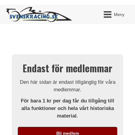
Meny
JAG H
MITT 
Endast för medlemmar
BLI ME
Den här sidan är endast tillgänglig för våra
medlemmar.
För bara 1 kr per dag får du tillgång till
alla funktioner och hela vårt historiska
material.
Bli medlem