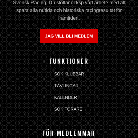
Svensk Racing. Du stöttar ocksp vårt arbete med att
spara alla nutida och historiska racingresultat för
framtiden.
JAG VILL BLI MEDLEM
FUNKTIONER
SÖK KLUBBAR
TÄVLINGAR
KALENDER
SÖK FÖRARE
FÖR MEDLEMMAR