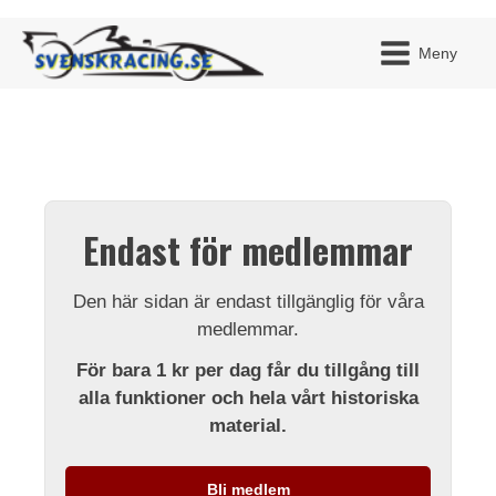
Meny
JAG H
MITT 
Endast för medlemmar
BLI ME
Den här sidan är endast tillgänglig för våra
medlemmar.
För bara 1 kr per dag får du tillgång till
alla funktioner och hela vårt historiska
material.
Bli medlem