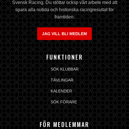
Svensk Racing. Du stöttar ocksp vårt arbete med att
spara alla nutida och historiska racingresultat för
framtiden.
JAG VILL BLI MEDLEM
FUNKTIONER
SÖK KLUBBAR
TÄVLINGAR
KALENDER
SÖK FÖRARE
FÖR MEDLEMMAR