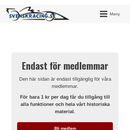
Meny
JAG H
MITT 
Endast för medlemmar
BLI ME
Den här sidan är endast tillgänglig för våra
medlemmar.
För bara 1 kr per dag får du tillgång till
alla funktioner och hela vårt historiska
material.
Bli medlem