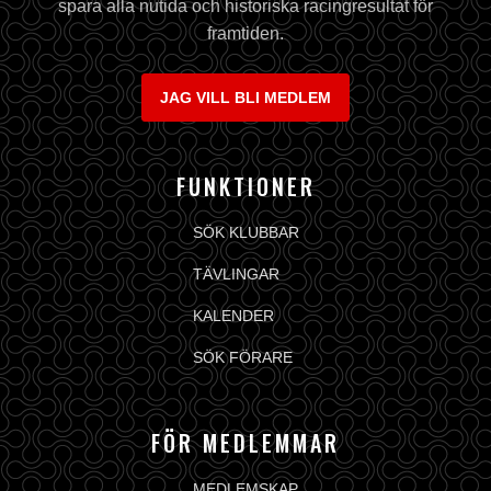
spara alla nutida och historiska racingresultat för
framtiden.
JAG VILL BLI MEDLEM
FUNKTIONER
SÖK KLUBBAR
TÄVLINGAR
KALENDER
SÖK FÖRARE
FÖR MEDLEMMAR
MEDLEMSKAP