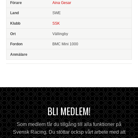
Aina Gesar
SWE
SSK
Vällingby
BMC Mini 1000
BLI MEDLEM!
Som medlem får du tillgång till alla funktioner på
Svensk Racing. Du stöttar ocksp vårt arbete med att