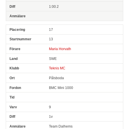
1:00.2
17
13
Maria Horvath
SWE
Teknis MC
Pålsboda
BMC Mini 1000
9
1v
Team Dalhems