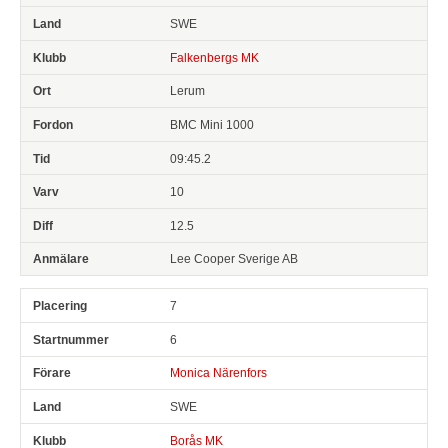
SWE
Falkenbergs MK
Lerum
BMC Mini 1000
09:45.2
10
12.5
Lee Cooper Sverige AB
7
6
Monica Närenfors
SWE
Borås MK