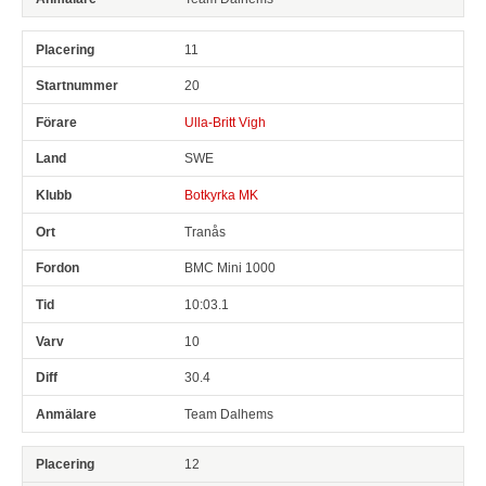
11
20
Ulla-Britt Vigh
SWE
Botkyrka MK
Tranås
BMC Mini 1000
10:03.1
10
30.4
Team Dalhems
12