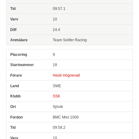
09:57.1
10
24.4
Team Solifer Racing
9
18
Heidi Högnevall
SWE
SSK
Sjövik
BMC Mini 1000
09:58.2
10