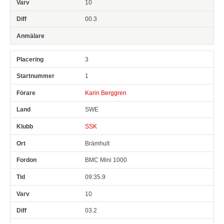
10
00.3
3
1
Karin Berggren
SWE
SSK
Brämhult
BMC Mini 1000
09:35.9
10
03.2