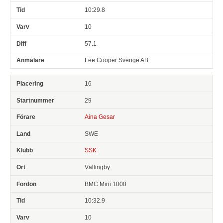
10:29.8
10
57.1
Lee Cooper Sverige AB
16
29
Aina Gesar
SWE
SSK
Vällingby
BMC Mini 1000
10:32.9
10