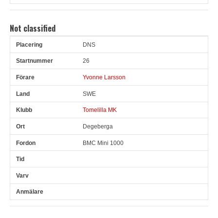
Not classified
DNS
Pl
Snr
Förare
Land
Klubb
Ort
Fordon
Tid
V
26
Yvonne Larsson
SWE
Tomelilla MK
Degeberga
BMC Mini 1000