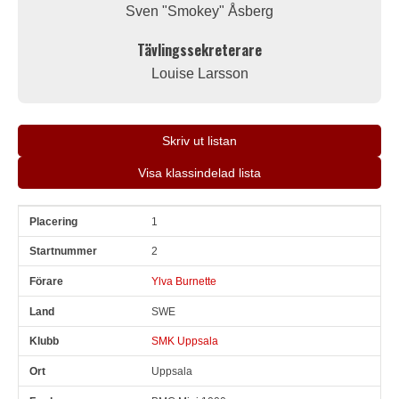
Sven "Smokey" Åsberg
Tävlingssekreterare
Louise Larsson
Skriv ut listan
Visa klassindelad lista
1
Pl
Snr
Förare
Land
Klubb
Ort
Fordon
Tid
V
2
Ylva Burnette
SWE
SMK Uppsala
Uppsala