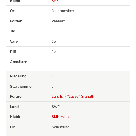
SSK
Johanneshov
Veemax
15
1v
8
7
Lars-Erik "Lasse" Granath
SWE
SMK Märsta
Sollentuna