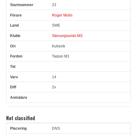
23
Roger Molin
SWE
Stenungsunds MS
Kullavik
Taipan M1
14
2v
Not classified
DNS
Pl
Snr
Förare
Land
Klubb
Ort
Fordon
Tid
V