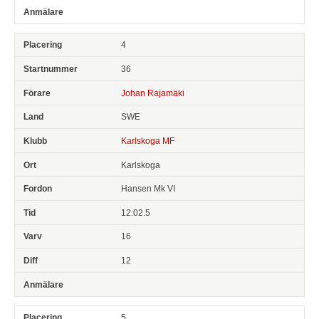
4
36
Johan Rajamäki
SWE
Karlskoga MF
Karlskoga
Hansen Mk VI
12:02.5
16
12
5