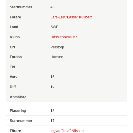
43
Lars-Erik "Lasse" Kullberg
SWE
Hässleholms MK
Perstorp
Hansen
15
1v
13
17
Ingvar "Inca" Nilsson