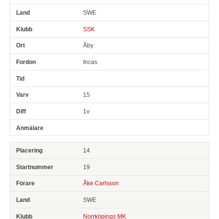
SWE
SSK
Åby
Incas
15
1v
14
19
Åke Carlsson
SWE
Norrköpings MK