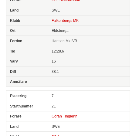
SWE
Falkenbergs MK
Eldsberga
Hansen Mk IVB
12:28.6
16
38.1
7
21
Göran Tinglerth
SWE