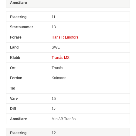
11
13
Hans R Lindfors
SWE
Tranås MS
Tranås
Kaimann
15
1v
Min AB Tranås
12