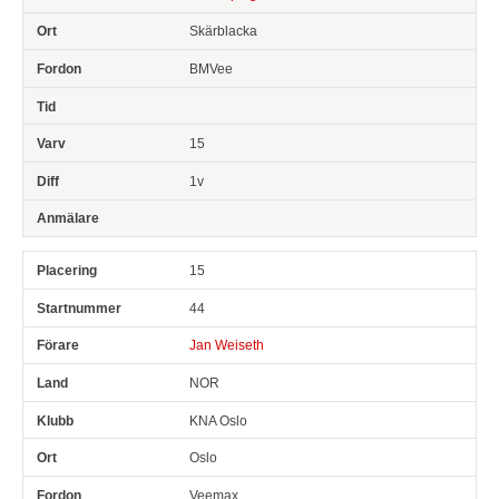
Skärblacka
BMVee
15
1v
15
44
Jan Weiseth
NOR
KNA Oslo
Oslo
Veemax