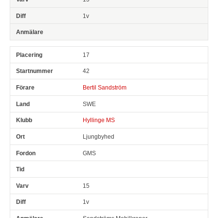
1v
17
42
Bertil Sandström
SWE
Hyllinge MS
Ljungbyhed
GMS
15
1v