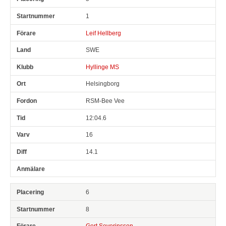
1
Leif Hellberg
SWE
Hyllinge MS
Helsingborg
RSM-Bee Vee
12:04.6
16
14.1
6
8
Gert Severinsson