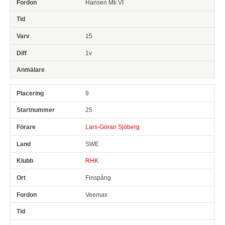
Hansen Mk VI
15
1v
9
25
Lars-Göran Sjöberg
SWE
RHK
Finspång
Veemax