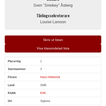
Sven "Smokey" Åsberg
Tävlingssekreterare
Louise Larsson
Skriv ut listan
Visa klassindelad lista
1
Pl
Snr
Förare
Land
Klubb
Ort
Fordon
Tid
V
3
Hans Hillebrink
SWE
KAK
Sigtuna