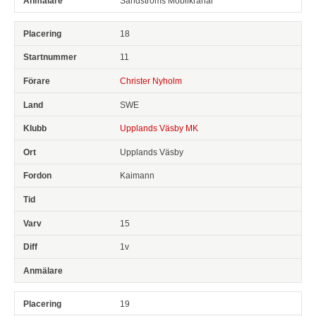
Sandströms Mobilkranar
18
11
Christer Nyholm
SWE
Upplands Väsby MK
Upplands Väsby
Kaimann
15
1v
19