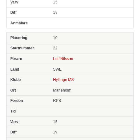
15
1v
10
22
Leif Nilsson
SWE
Hyllinge MS
Marieholm
RPB
15
1v