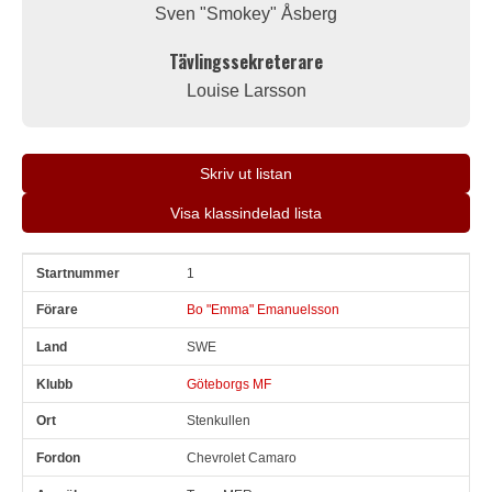
Sven "Smokey" Åsberg
Tävlingssekreterare
Louise Larsson
Skriv ut listan
Visa klassindelad lista
1
Snr
Förare
Land
Klubb
Ort
Fordon
Anmälare
Bo "Emma" Emanuelsson
SWE
Göteborgs MF
Stenkullen
Chevrolet Camaro