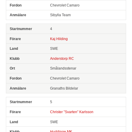
Chevrolet Camaro
Sibylla Team
4
Kaj Hilding
SWE
Anderstorp RC
Smålandsstenar
Chevrolet Camaro
Granaths Bildelar
5
Christer ”Svarten” Karlsson
SWE
Huddinge MK