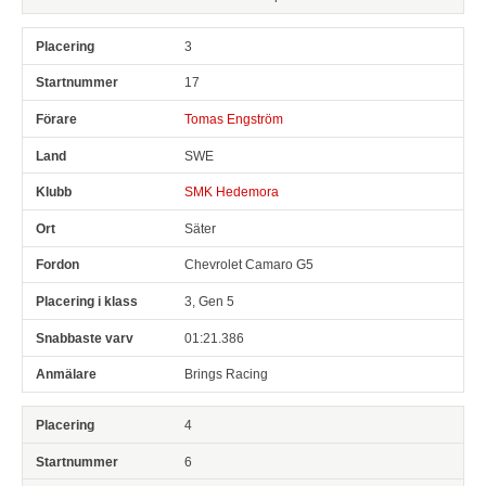
3
17
Tomas Engström
SWE
SMK Hedemora
Säter
Chevrolet Camaro G5
3, Gen 5
01:21.386
Brings Racing
4
6