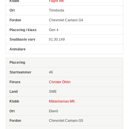
Fägre MK
Töreboda
Chevrolet Camaro G4
Gen 4
01:30.149
46
Christer Öhlin
SWE
Mälaröarnas MK
Ekerö
Chevrolet Camaro G5