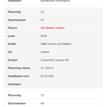
Bryntesson Motorsport
12
37
Ole Martin Lindum
NOR
NMK Hurum og Røyken
Saetre
Chevrolet Camaro G5
12, Gen 5
01:22.843
13
48