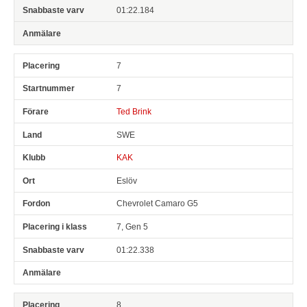
01:22.184
7
7
Ted Brink
SWE
KAK
Eslöv
Chevrolet Camaro G5
7, Gen 5
01:22.338
8