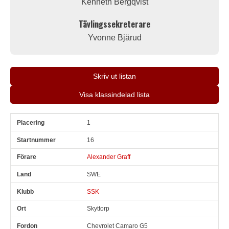
Kenneth Bergqvist
Tävlingssekreterare
Yvonne Bjärud
Skriv ut listan
Visa klassindelad lista
1
Pl
Snr
Förare
Land
Klubb
Ort
Fordon
Pl i klass
16
Alexander Graff
SWE
SSK
Skyttorp
Chevrolet Camaro G5