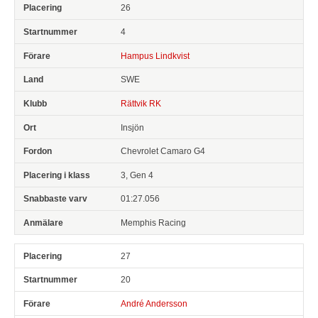
26
4
Hampus Lindkvist
SWE
Rättvik RK
Insjön
Chevrolet Camaro G4
3, Gen 4
01:27.056
Memphis Racing
27
20
André Andersson