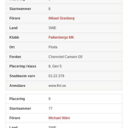
8
Mikael Granberg
SWE
Falkenbergs MK
Floda
Chevrolet Camaro G5
8, Gen 5
01:22.379
www.fini.se
9
77
Michael Wärn
SWE