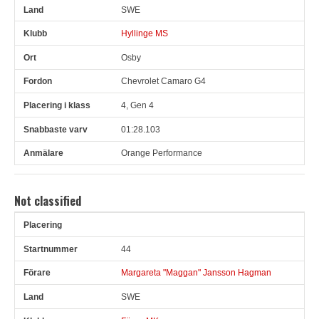
SWE
Hyllinge MS
Osby
Chevrolet Camaro G4
4, Gen 4
01:28.103
Orange Performance
Not classified
Pl
Snr
Förare
Land
Klubb
Ort
Fordon
Pl i klass
44
Margareta "Maggan" Jansson Hagman
SWE