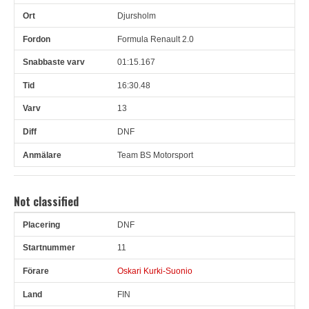
Djursholm
Formula Renault 2.0
01:15.167
16:30.48
13
DNF
Team BS Motorsport
Not classified
DNF
Pl
Snr
Förare
Land
Klubb
Ort
Fordon
Sn. varv
11
Oskari Kurki-Suonio
FIN