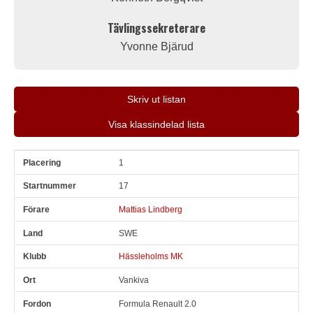
Tävlingssekreterare
Yvonne Bjärud
Skriv ut listan
Visa klassindelad lista
1
Pl
Snr
Förare
Land
Klubb
Ort
Fordon
Sn. varv
17
Mattias Lindberg
SWE
Hässleholms MK
Vankiva
Formula Renault 2.0