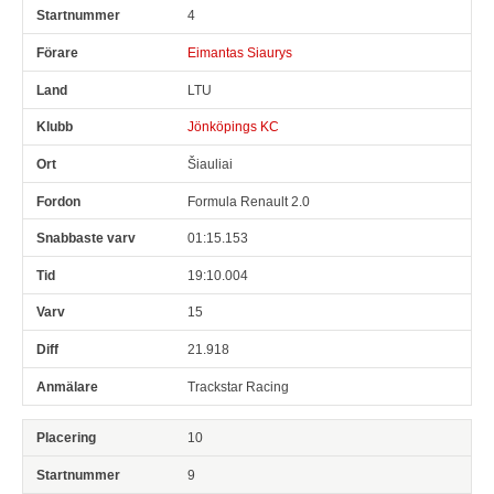
4
Eimantas Siaurys
LTU
Jönköpings KC
Šiauliai
Formula Renault 2.0
01:15.153
19:10.004
15
21.918
Trackstar Racing
10
9