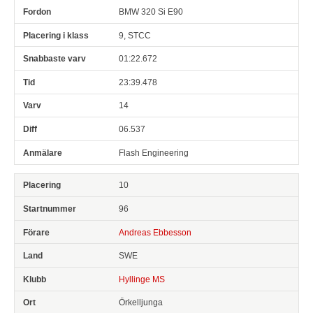
BMW 320 Si E90
9, STCC
01:22.672
23:39.478
14
06.537
Flash Engineering
10
96
Andreas Ebbesson
SWE
Hyllinge MS
Örkelljunga