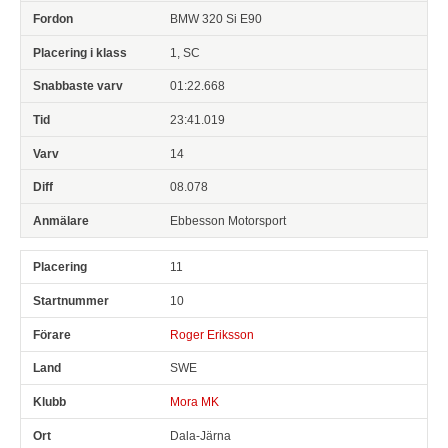
BMW 320 Si E90
1, SC
01:22.668
23:41.019
14
08.078
Ebbesson Motorsport
11
10
Roger Eriksson
SWE
Mora MK
Dala-Järna