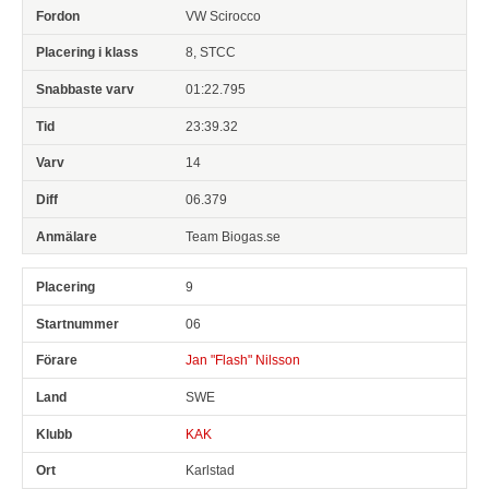
VW Scirocco
8, STCC
01:22.795
23:39.32
14
06.379
Team Biogas.se
9
06
Jan "Flash" Nilsson
SWE
KAK
Karlstad