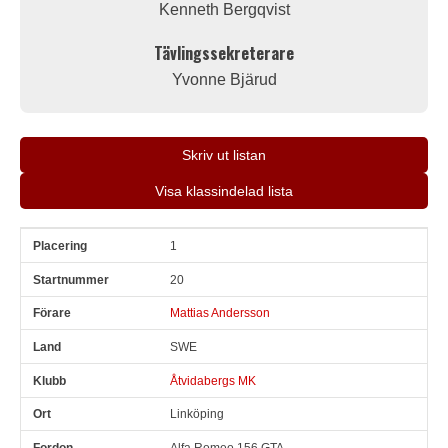
Kenneth Bergqvist
Tävlingssekreterare
Yvonne Bjärud
Skriv ut listan
Visa klassindelad lista
1
Pl
Snr
Förare
Land
Klubb
Ort
Fordon
Pl i klass
20
Mattias Andersson
SWE
Åtvidabergs MK
Linköping
Alfa Romeo 156 GTA