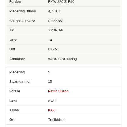
BMW 320 Si E90
4, STCC
01:22.869
23:36.392
14
03.451
WestCoast Racing
5
15
Patrik Olsson
SWE
KAK
Trollhättan