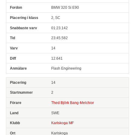
BMW 320 Si E90
2, SC
01:23.142
23:45.582
14
12.641
Flash Engineering
14
2
Thed Björk Bang-Melchior
SWE
Karlskoga MF
Karlskoga