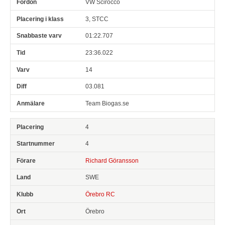
VW Scirocco
3, STCC
01:22.707
23:36.022
14
03.081
Team Biogas.se
4
4
Richard Göransson
SWE
Örebro RC
Örebro