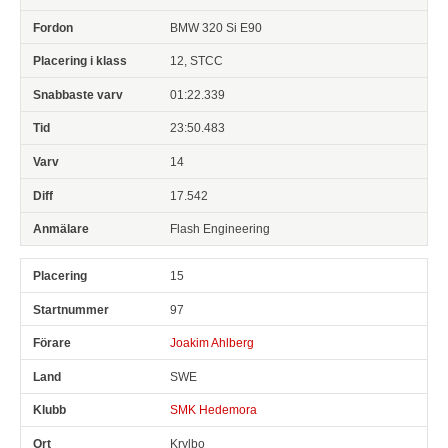
BMW 320 Si E90
12, STCC
01:22.339
23:50.483
14
17.542
Flash Engineering
15
97
Joakim Ahlberg
SWE
SMK Hedemora
Krylbo