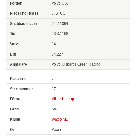
Volvo C30
6, STCC
01:22.894
23:37.168
14
04.227
Volvo Olsbergs Green Racing
7
17
Viktor Hallrup
SWE
Wäxjö MS
Växjö