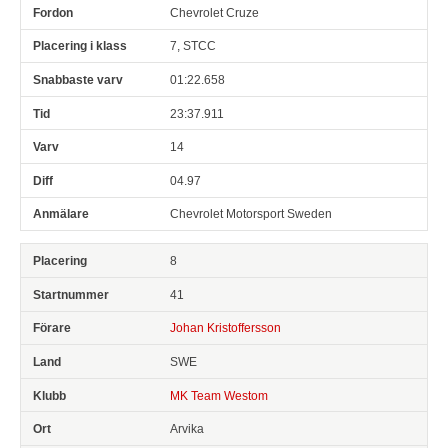
Chevrolet Cruze
7, STCC
01:22.658
23:37.911
14
04.97
Chevrolet Motorsport Sweden
8
41
Johan Kristoffersson
SWE
MK Team Westom
Arvika