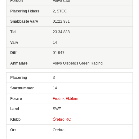
Volvo C30
2, STCC
01:22.931
23:34.888
14
01.947
Volvo Olsbergs Green Racing
3
14
Fredrik Ekblom
SWE
Örebro RC
Örebro