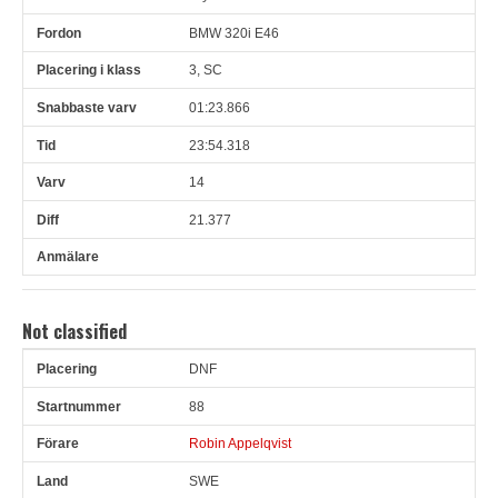
BMW 320i E46
3, SC
01:23.866
23:54.318
14
21.377
Not classified
DNF
Pl
Snr
Förare
Land
Klubb
Ort
Fordon
Pl i klass
88
Robin Appelqvist
SWE