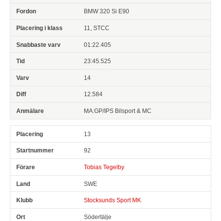
BMW 320 Si E90
11, STCC
01:22.405
23:45.525
14
12.584
MA:GP/IPS Bilsport & MC
13
92
Tobias Tegelby
SWE
Stocksunds Sport MK
Södertälje