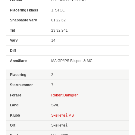
1, STCC
01:22.62
23:32.941
14
MA:GP/IPS Bilsport & MC
2
7
Robert Dahlgren
SWE
Skellefteå MS
Skellefteå