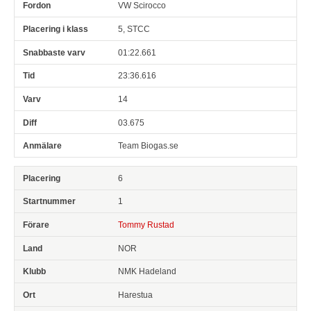
VW Scirocco
5, STCC
01:22.661
23:36.616
14
03.675
Team Biogas.se
6
1
Tommy Rustad
NOR
NMK Hadeland
Harestua