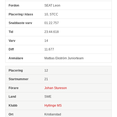
SEAT Leon
10, STCC
01:22.757
23:44.618
14
11.677
Mattias Ekström Juniorteam
12
21
Johan Stureson
SWE
Hyllinge MS
Kristianstad