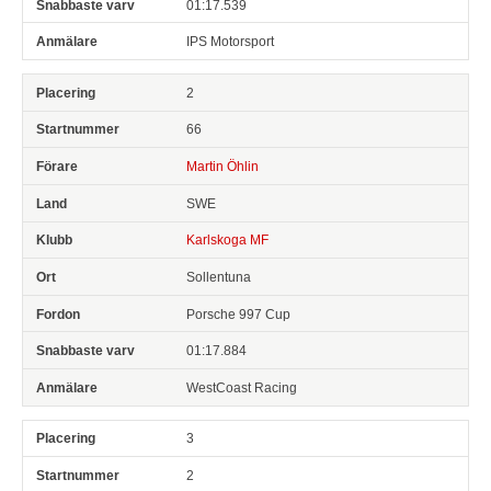
01:17.539
IPS Motorsport
2
66
Martin Öhlin
SWE
Karlskoga MF
Sollentuna
Porsche 997 Cup
01:17.884
WestCoast Racing
3
2