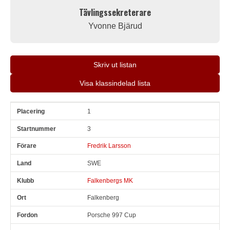
Tävlingssekreterare
Yvonne Bjärud
Skriv ut listan
Visa klassindelad lista
1
Pl
Snr
Förare
Land
Klubb
Ort
Fordon
Sn. varv
3
Fredrik Larsson
SWE
Falkenbergs MK
Falkenberg
Porsche 997 Cup