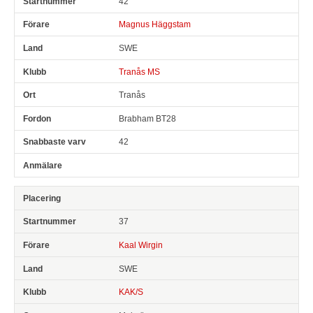
42
Magnus Häggstam
SWE
Tranås MS
Tranås
Brabham BT28
42
37
Kaal Wirgin
SWE
KAK/S