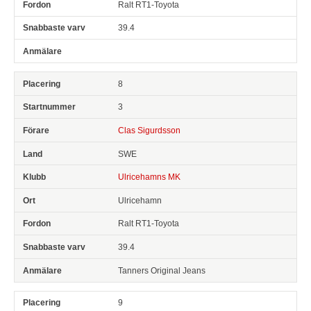
Ralt RT1-Toyota
39.4
8
3
Clas Sigurdsson
SWE
Ulricehamns MK
Ulricehamn
Ralt RT1-Toyota
39.4
Tanners Original Jeans
9