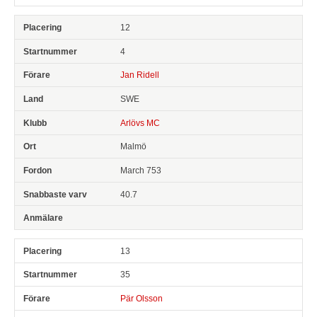
12
4
Jan Ridell
SWE
Arlövs MC
Malmö
March 753
40.7
13
35
Pär Olsson