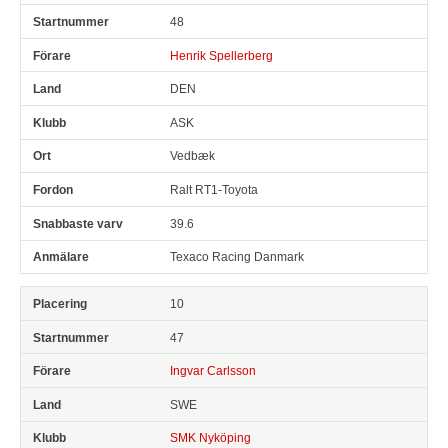
48
Henrik Spellerberg
DEN
ASK
Vedbæk
Ralt RT1-Toyota
39.6
Texaco Racing Danmark
10
47
Ingvar Carlsson
SWE
SMK Nyköping