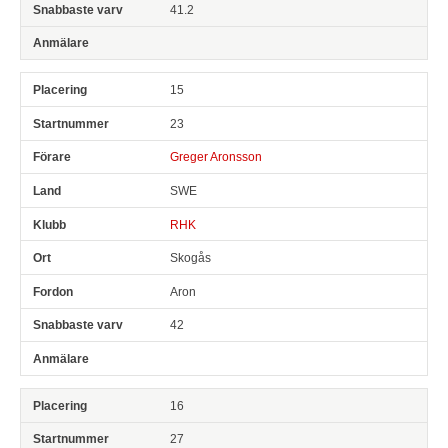
41.2
15
23
Greger Aronsson
SWE
RHK
Skogås
Aron
42
16
27