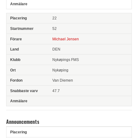
22
52
Michael Jensen
DEN
Nykøpings FMS
Nykøping
Van Diemen
47.7
Announcements
Pl
Snr
Förare
Anledning