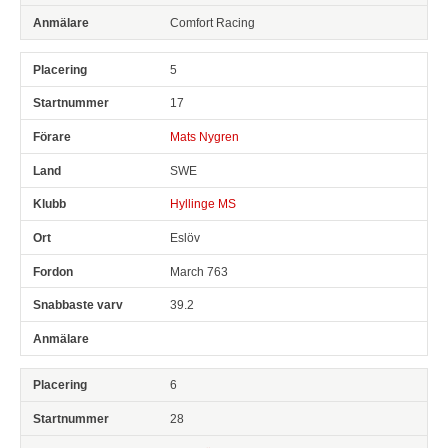
Comfort Racing
5
17
Mats Nygren
SWE
Hyllinge MS
Eslöv
March 763
39.2
6
28