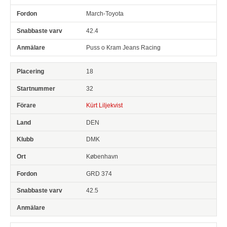
March-Toyota
42.4
Puss o Kram Jeans Racing
18
32
Kürt Liljekvist
DEN
DMK
København
GRD 374
42.5