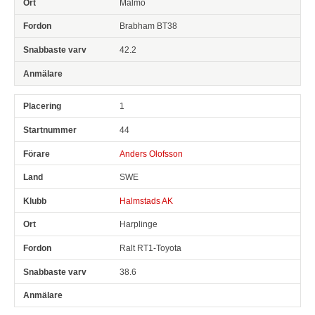
Malmö
Brabham BT38
42.2
1
44
Anders Olofsson
SWE
Halmstads AK
Harplinge
Ralt RT1-Toyota
38.6