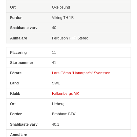
Oxelösund
Viking TH 1B
40
Ferguson Hi Fi Stereo
11
41
Lars-Göran "Hanarpar'n" Svensson
SWE
Falkenbergs MK
Heberg
Brabham BT41
40.1