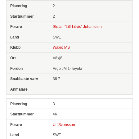
2
2
Stefan ”Lill-Lövis” Johansson
SWE
Wäxjö MS
Växjö
Argo JM 1-Toyota
38.7
3
46
Ulf Svensson
SWE