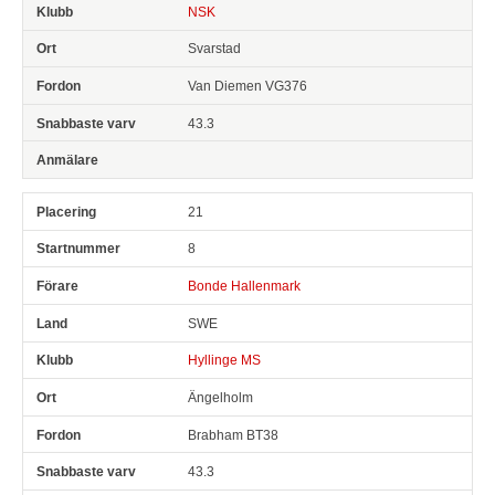
NSK
Svarstad
Van Diemen VG376
43.3
21
8
Bonde Hallenmark
SWE
Hyllinge MS
Ängelholm
Brabham BT38
43.3