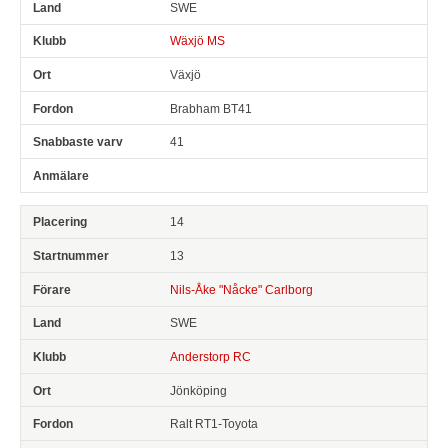
SWE
Wäxjö MS
Växjö
Brabham BT41
41
14
13
Nils-Åke "Nåcke" Carlborg
SWE
Anderstorp RC
Jönköping
Ralt RT1-Toyota