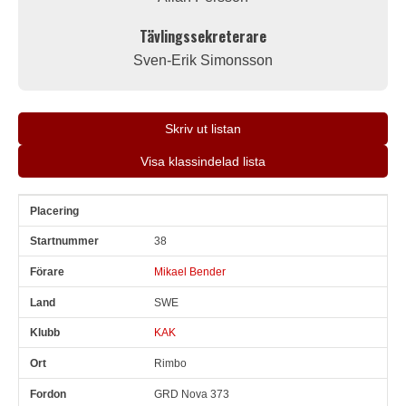
Tävlingssekreterare
Sven-Erik Simonsson
Skriv ut listan
Visa klassindelad lista
Pl
Snr
Förare
Land
Klubb
Ort
Fordon
Sn. varv
38
Mikael Bender
SWE
KAK
Rimbo
GRD Nova 373