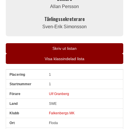
Allan Persson
Tävlingssekreterare
Sven-Erik Simonsson
Skriv ut listan
Visa klassindelad lista
1
Pl
Snr
Förare
Land
Klubb
Ort
Fordon
Tid
V
1
Ulf Granberg
SWE
Falkenbergs MK
Floda