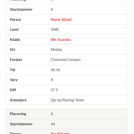
6
Reine Wisell
SWE
MK Scandia
Motala
Chevrolet Camaro
06:34
8
07.5
Zip Up Racing Team
6
44
Per Eklund