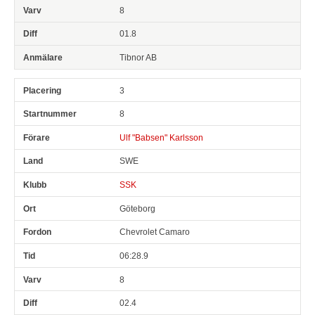
8
01.8
Tibnor AB
3
8
Ulf "Babsen" Karlsson
SWE
SSK
Göteborg
Chevrolet Camaro
06:28.9
8
02.4