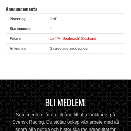
Announcements
DNF
Pl
Snr
Förare
Anledning
4
Leif ”Mr Seabeach” Sjöstrand
Gasreglaget gick sönder.
BLI MEDLEM!
Som medlem får du tillgång till alla funktioner på
Svensk Racing. Du stöttar ocksp vårt arbete med att
spara alla nutida och historiska racingresultat för