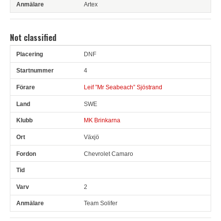
Artex
Not classified
DNF
Pl
Snr
Förare
Land
Klubb
Ort
Fordon
Tid
V
4
Leif ”Mr Seabeach” Sjöstrand
SWE
MK Brinkarna
Växjö
Chevrolet Camaro
2
Team Solifer