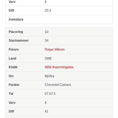
8
25.3
10
34
Roger Wibom
SWE
MSK Kvarnvingarna
Mjölby
Chevrolet Camaro
07:07.5
8
41