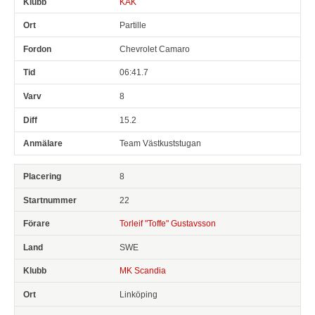
KAK
Partille
Chevrolet Camaro
06:41.7
8
15.2
Team Västkuststugan
8
22
Torleif "Toffe" Gustavsson
SWE
MK Scandia
Linköping