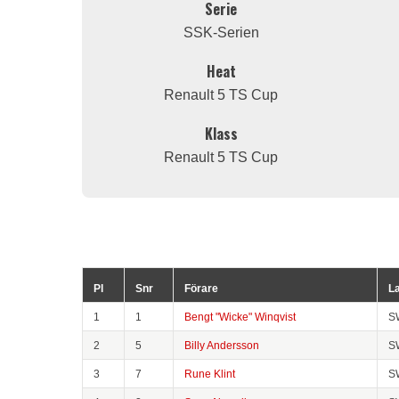
Serie
SSK-Serien
Heat
Renault 5 TS Cup
Klass
Renault 5 TS Cup
Pl
Snr
Förare
L
1
1
Bengt "Wicke" Winqvist
S
2
5
Billy Andersson
S
3
7
Rune Klint
S