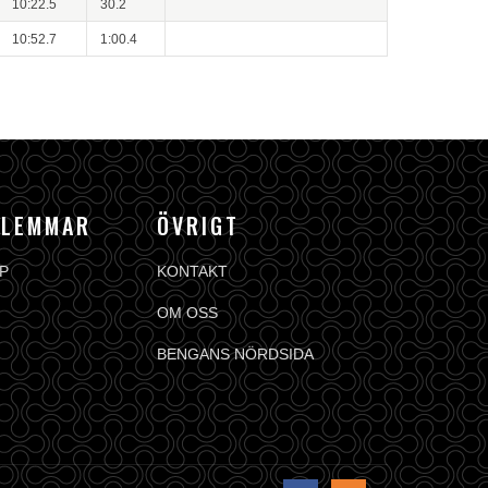
10:22.5
30.2
10:52.7
1:00.4
DLEMMAR
ÖVRIGT
P
KONTAKT
OM OSS
BENGANS NÖRDSIDA