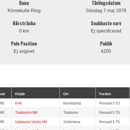
Bana
Tävlingsdatum
Kinnekulle Ring
Söndag 7 maj 1978
Körsträcka
Snabbaste varv
0 km
Ej specificerad
Pole Position
Publik
Ej angivet
4200
and
Klubb
Ort
Fordon
WE
KAK
Norrköping
Renault 5 TS
WE
Tidaholms MK
Tidaholm
Renault 5 TS
WE
Upplands Väsby MK
Sollentuna
Renault 5 TS