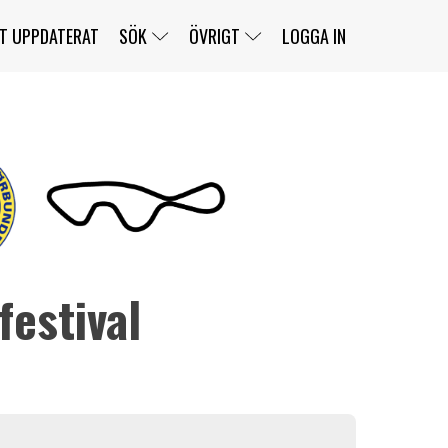
T UPPDATERAT
SÖK
ÖVRIGT
LOGGA IN
SERIER
BANOR
KLASSER
KLUBBAR
FÖRARE
TÄVLINGAR
CUSTOMER PORTAL
NEWSLETTERS UNSUBSCRIBE
SPONSORER
estival
SUPER SALOON
SUPER STAR
GELLERÅSBANAN
LÄNKAR
KOMPLETTERA
PRESS
BENGANS NÖRDSIDA
OM OSS
KONTAKT
WEBBSHOP