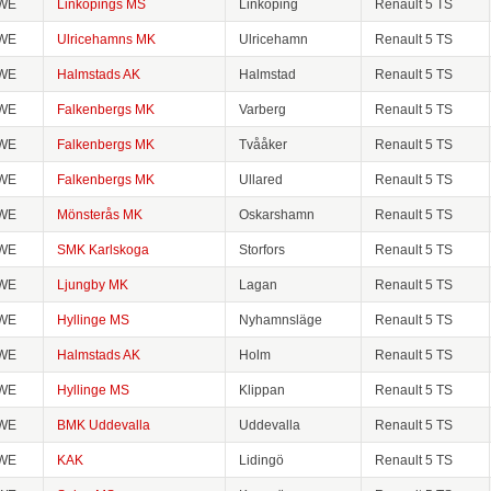
WE
Linköpings MS
Linköping
Renault 5 TS
WE
Ulricehamns MK
Ulricehamn
Renault 5 TS
WE
Halmstads AK
Halmstad
Renault 5 TS
WE
Falkenbergs MK
Varberg
Renault 5 TS
WE
Falkenbergs MK
Tvååker
Renault 5 TS
WE
Falkenbergs MK
Ullared
Renault 5 TS
WE
Mönsterås MK
Oskarshamn
Renault 5 TS
WE
SMK Karlskoga
Storfors
Renault 5 TS
WE
Ljungby MK
Lagan
Renault 5 TS
WE
Hyllinge MS
Nyhamnsläge
Renault 5 TS
WE
Halmstads AK
Holm
Renault 5 TS
WE
Hyllinge MS
Klippan
Renault 5 TS
WE
BMK Uddevalla
Uddevalla
Renault 5 TS
WE
KAK
Lidingö
Renault 5 TS