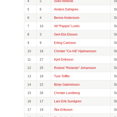
4
2
Sven Almevik
S
5
6
Anders Dahlgren
S
6
4
Benne Andersson
S
7
10
Alf "Pappis" Lorén
S
8
3
Gert-Elis Elisson
S
9
9
Erling Carlsson
S
10
16
Christer "Ce-Hå" Hjalmarsson
S
11
27
Kjell Eriksson
S
12
25
Roland "Rolando" Johansson
S
13
18
Ture Tofftin
S
14
22
Börje Gabrielsson
S
15
26
Christer Lundberg
S
16
17
Lars Erik Sundgren
S
17
19
Åke Eriksson
S