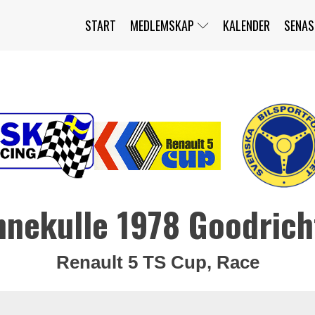
START
MEDLEMSKAP
KALENDER
SENAS
JAG HAR GLÖMT MITT LÖSENORD
MITT KONTO
BLI MEDLEM
nnekulle 1978 Goodrichf
Renault 5 TS Cup, Race