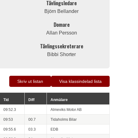
Tävlingsledare
Björn Bellander
Domare
Allan Persson
Tävlingssekreterare
Bibbi Shorter
Skriv ut listan
Visa klassindelad lista
Tid
Diff
Anmälare
09:52.3
Almeviks Motor AB
09:53
00.7
Tidaholms Bilar
09:55.6
03.3
EDB