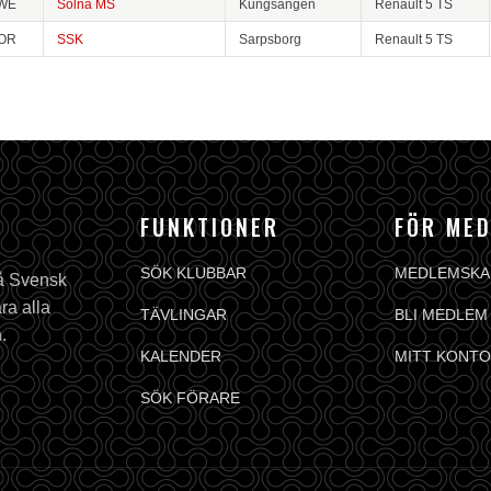
WE
Solna MS
Kungsängen
Renault 5 TS
OR
SSK
Sarpsborg
Renault 5 TS
FUNKTIONER
FÖR ME
SÖK KLUBBAR
MEDLEMSKA
på Svensk
ra alla
TÄVLINGAR
BLI MEDLEM
.
KALENDER
MITT KONTO
SÖK FÖRARE