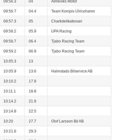
09:56.3
04
Almeviks Motor
09:56.7
04.4
Team Kompis Ulricehamn
09:57.3
05
Charkdelikatesser
09:58.2
05.9
UPA Racing
09:58.7
06.4
Tjabo Racing Team
09:59.2
06.9
Tjabo Racing Team
10:05.3
13
10:05.9
13.6
Halmstads Bilservice AB
10:10.2
17.9
10:11.1
18.8
10:14.2
21.9
10:14.8
22.5
10:20
27.7
Olof Larsson Bil AB
10:21.6
29.3