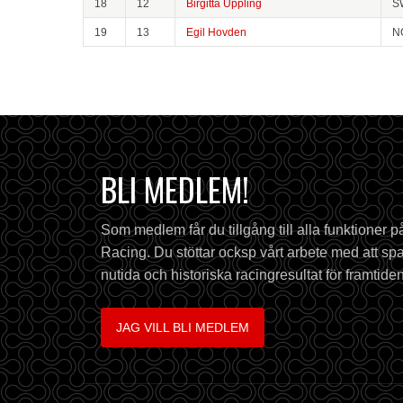
18
12
Birgitta Uppling
S
19
13
Egil Hovden
N
BLI MEDLEM!
Som medlem får du tillgång till alla funktioner 
Racing. Du stöttar ocksp vårt arbete med att spa
nutida och historiska racingresultat för framtiden
JAG VILL BLI MEDLEM