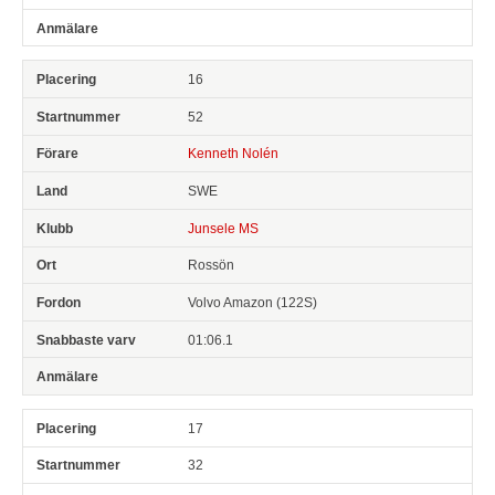
16
52
Kenneth Nolén
SWE
Junsele MS
Rossön
Volvo Amazon (122S)
01:06.1
17
32