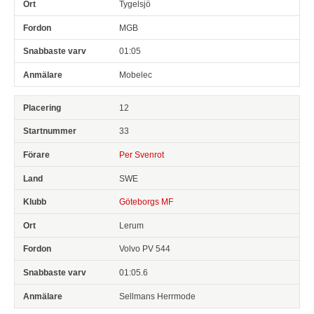
Tygelsjö
MGB
01:05
Mobelec
12
33
Per Svenrot
SWE
Göteborgs MF
Lerum
Volvo PV 544
01:05.6
Sellmans Herrmode