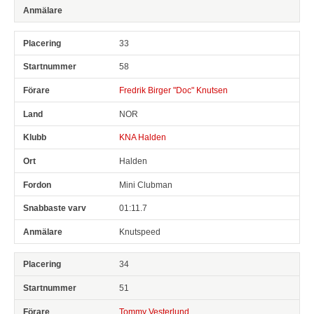
33
58
Fredrik Birger "Doc" Knutsen
NOR
KNA Halden
Halden
Mini Clubman
01:11.7
Knutspeed
34
51
Tommy Vesterlund