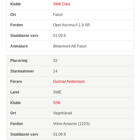
SMK Dala
Falun
Opel Ascona A 1.9 SR
01:09.8
Bildemont AB Falun
32
14
Gunnar Andersson
SWE
SSK
Vagnhärad
Volvo Amazon (122S)
01:09.9