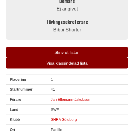
Domare
Ej angivet
Tävlingssekreterare
Bibbi Shorter
Skriv ut listan
Visa klassindelad lista
1
Pl
Snr
Förare
Land
Klubb
Ort
Fordon
Sn. varv
41
Jan Ellemann-Jakobsen
SWE
SHRA Göteborg
Partille