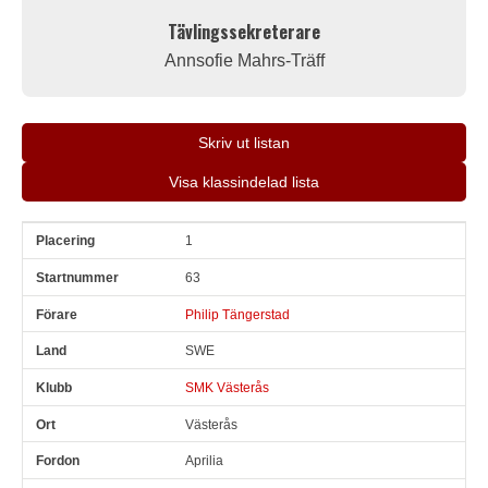
Tävlingssekreterare
Annsofie Mahrs-Träff
Skriv ut listan
Visa klassindelad lista
1
Pl
Snr
Förare
Land
Klubb
Ort
Fordon
Sn. varv
63
Philip Tängerstad
SWE
SMK Västerås
Västerås
Aprilia