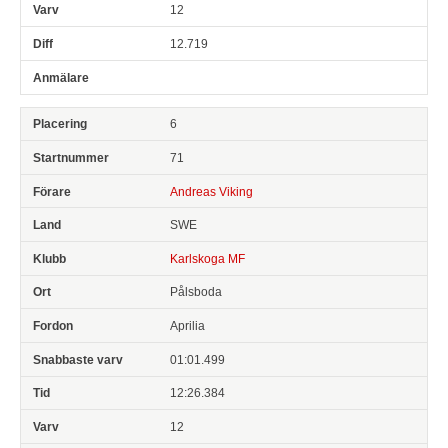
12
12.719
6
71
Andreas Viking
SWE
Karlskoga MF
Pålsboda
Aprilia
01:01.499
12:26.384
12