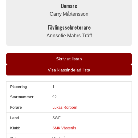
Domare
Carry Mårtensson
Tävlingssekreterare
Annsofie Mahrs-Träff
Skriv ut listan
Visa klassindelad lista
1
Pl
Snr
Förare
Land
Klubb
Ort
Fordon
Sn. varv
92
Lukas Rörborn
SWE
SMK Västerås