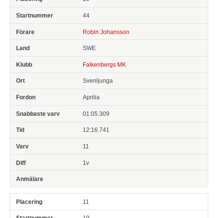
44
Robin Johansson
SWE
Falkenbergs MK
Svenljunga
Aprilia
01:05.309
12:16.741
11
1v
11
19