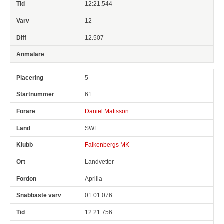
12:21.544
12
12.507
5
61
Daniel Mattsson
SWE
Falkenbergs MK
Landvetter
Aprilia
01:01.076
12:21.756