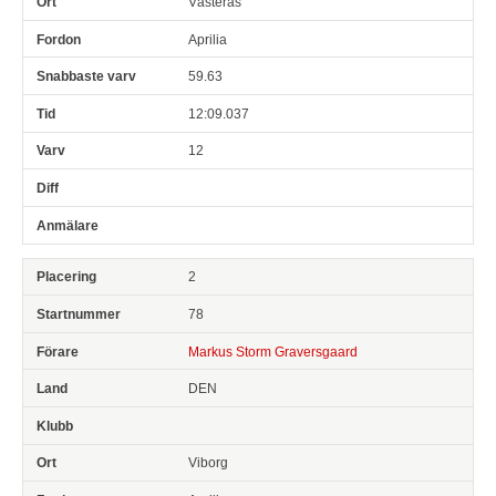
Västerås
Aprilia
59.63
12:09.037
12
2
78
Markus Storm Graversgaard
DEN
Viborg