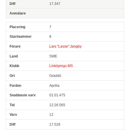
17.347
7
8
Lars "Lasse" Jangby
SWE
Linköpings MS
Gräddö
Aprilia
01:01.475
12:26.565
12
17.528