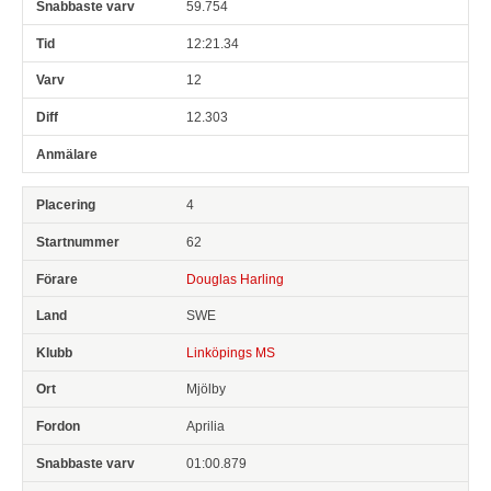
59.754
12:21.34
12
12.303
4
62
Douglas Harling
SWE
Linköpings MS
Mjölby
Aprilia
01:00.879