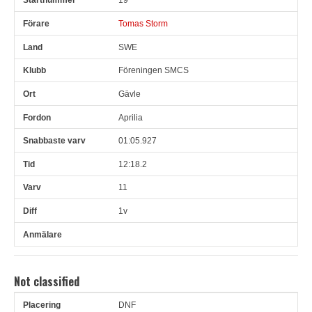
Tomas Storm
SWE
Föreningen SMCS
Gävle
Aprilia
01:05.927
12:18.2
11
1v
Not classified
DNF
Pl
Snr
Förare
Land
Klubb
Ort
Fordon
Sn. varv