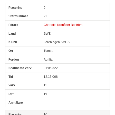
9
22
Charlotta Kronåker Boström
SWE
Föreningen SMCS
Tumba
Aprilia
01:05.322
12:15.068
11
1v
10