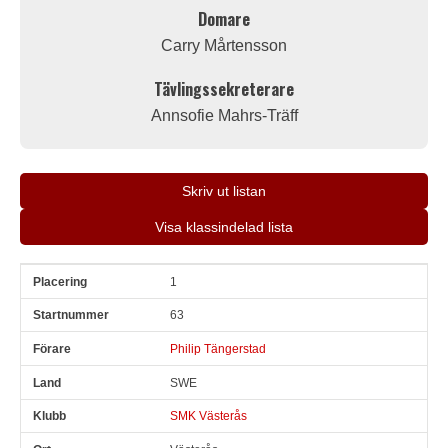
Domare
Carry Mårtensson
Tävlingssekreterare
Annsofie Mahrs-Träff
Skriv ut listan
Visa klassindelad lista
1
Pl
Snr
Förare
Land
Klubb
Ort
Fordon
Sn. varv
63
Philip Tängerstad
SWE
SMK Västerås