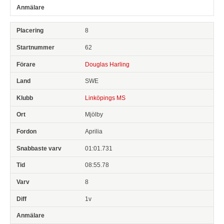
8
62
Douglas Harling
SWE
Linköpings MS
Mjölby
Aprilia
01:01.731
08:55.78
8
1v