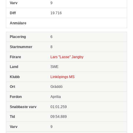
9
19.716
6
8
Lars "Lasse" Jangby
SWE
Linköpings MS
Gräddö
Aprilia
01:01.259
09:54.889
9