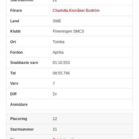
Charlotta Kronåker Boström
SWE
Föreningen SMCS
Tumba
Aprilia
01:10.553
08:55.796
7
2v
12
21