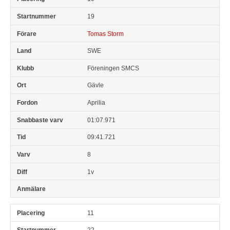
19
Tomas Storm
SWE
Föreningen SMCS
Gävle
Aprilia
01:07.971
09:41.721
8
1v
11
22