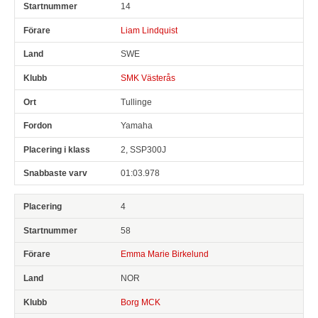
14
Liam Lindquist
SWE
SMK Västerås
Tullinge
Yamaha
2, SSP300J
01:03.978
4
58
Emma Marie Birkelund
NOR
Borg MCK