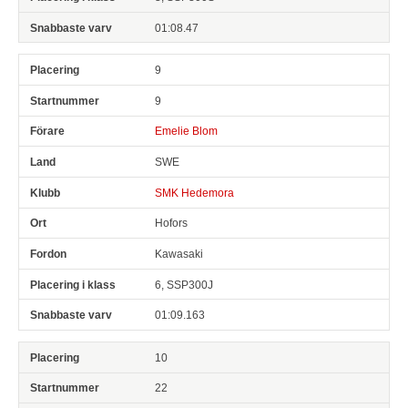
01:08.47
9
9
Emelie Blom
SWE
SMK Hedemora
Hofors
Kawasaki
6, SSP300J
01:09.163
10
22