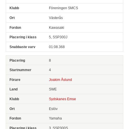
Föreningen SMCS
Västerås
Kawasaki
5, SSP300J
01:08.368
8
4
Joakim Åslund
SWE
Sydskanes Emse
Eslöv
Yamaha
3, SSP300S