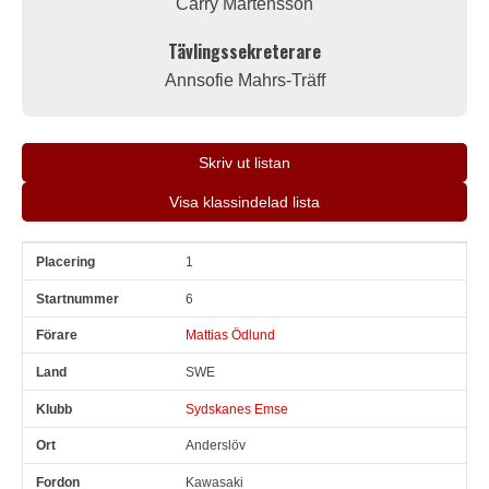
Carry Mårtensson
Tävlingssekreterare
Annsofie Mahrs-Träff
Skriv ut listan
Visa klassindelad lista
1
Pl
Snr
Förare
Land
Klubb
Ort
Fordon
Pl i klass
6
Mattias Ödlund
SWE
Sydskanes Emse
Anderslöv
Kawasaki