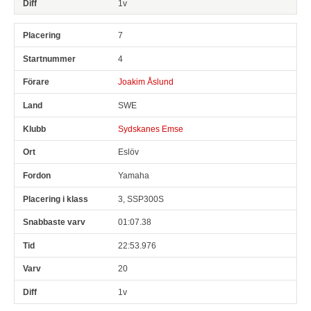
1v
7
4
Joakim Åslund
SWE
Sydskanes Emse
Eslöv
Yamaha
3, SSP300S
01:07.38
22:53.976
20
1v