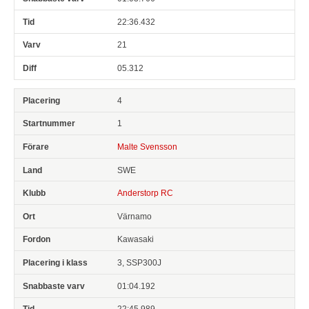
22:36.432
21
05.312
4
1
Malte Svensson
SWE
Anderstorp RC
Värnamo
Kawasaki
3, SSP300J
01:04.192
22:45.989