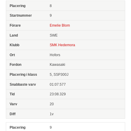
8
9
Emelie Blom
SWE
SMK Hedemora
Hofors
Kawasaki
5, SSP300J
01:07.577
23:08.329
20
1v
9