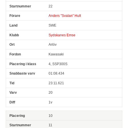
22
Anders "Svalan" Hult
SWE
Sydskanes Emse
Arlöv
Kawasaki
4, SSP300S
01:08.434
23:11.621
20
1v
10
11