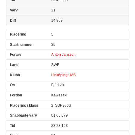
21
14.869
5
35
Anton Jansson
SWE
Linköpings MS
Björkvik
Kawasaki
2, SSP300S
01:05.679
23:23.123