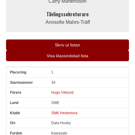
Carry Mårtensson
Tävlingssekreterare
Annsofie Mahrs-Träff
Skriv ut listan
Visa klassindelad lista
1
Pl
Snr
Förare
Land
Klubb
Ort
Fordon
Pl i klass
34
Hugo Viklund
SWE
SMK Hedemora
Dala-Husby
Kawasaki