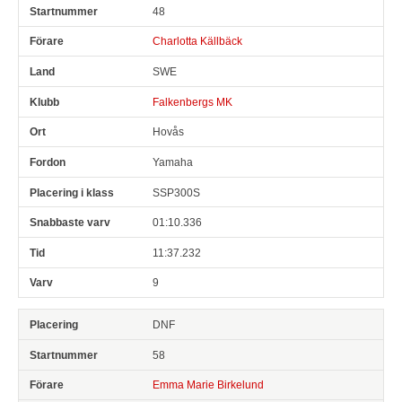
48
Charlotta Källbäck
SWE
Falkenbergs MK
Hovås
Yamaha
SSP300S
01:10.336
11:37.232
9
DNF
58
Emma Marie Birkelund