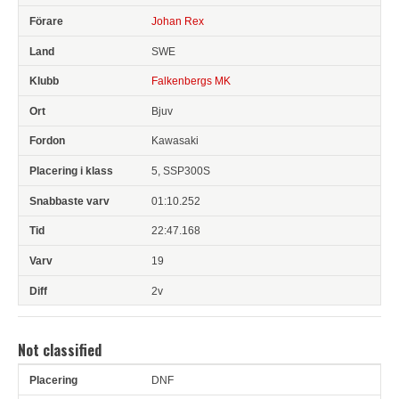
Johan Rex
SWE
Falkenbergs MK
Bjuv
Kawasaki
5, SSP300S
01:10.252
22:47.168
19
2v
Not classified
DNF
Pl
Snr
Förare
Land
Klubb
Ort
Fordon
Pl i klass