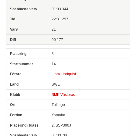
01:03.344
22:31.297
21
00.177
3
14
Liam Lindquist
SWE
SMK Västerås
Tullinge
Yamaha
2, SSP300J
01:03.766