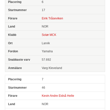
6
17
Eirik Tråseviken
NOR
Solør MCK
Larvik
Yamaha
57.692
Varg Kleveland
7
46
Kevin Andre Eidså Helle
NOR