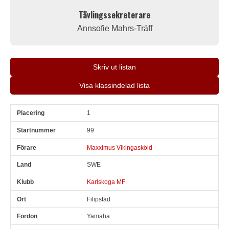
Tävlingssekreterare
Annsofie Mahrs-Träff
Skriv ut listan
Visa klassindelad lista
1
Pl
Snr
Förare
Land
Klubb
Ort
Fordon
Sn. varv
99
Maxximus Vikingasköld
SWE
Karlskoga MF
Filipstad
Yamaha