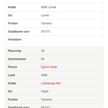
NMK Larvik
Larvik
Yamaha
59.075
18
89
Egzon Gash
SWE
Linköpings MS
Växjö
Yamaha
59.437