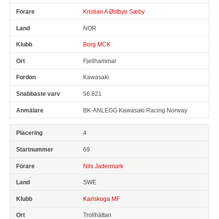
Kristian A Østbye Sæby
NOR
Borg MCK
Fjellhammar
Kawasaki
56.821
BK-ANLEGG Kawasaki Racing Norway
4
69
Nils Jadermark
SWE
Karlskoga MF
Trollhättan