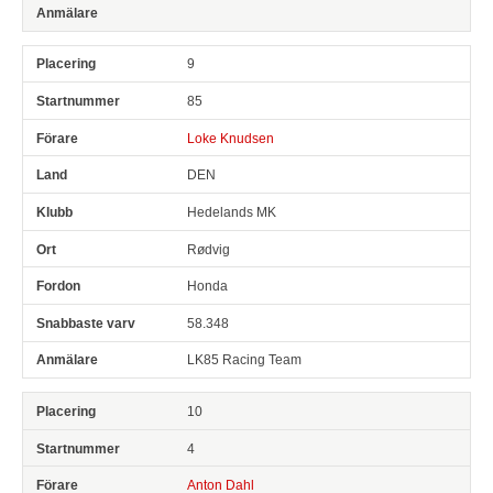
9
85
Loke Knudsen
DEN
Hedelands MK
Rødvig
Honda
58.348
LK85 Racing Team
10
4
Anton Dahl