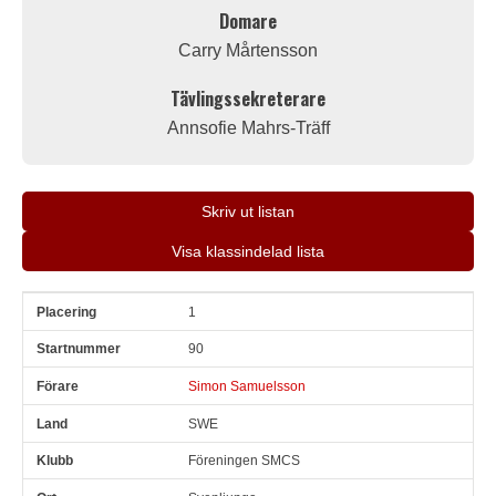
Domare
Carry Mårtensson
Tävlingssekreterare
Annsofie Mahrs-Träff
Skriv ut listan
Visa klassindelad lista
1
Pl
Snr
Förare
Land
Klubb
Ort
Fordon
Sn. varv
90
Simon Samuelsson
SWE
Föreningen SMCS