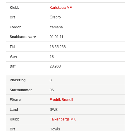
Karlskoga MF
Örebro
Yamaha
01:01.11
18:35.238
18
28.963
8
96
Fredrik Brunell
SWE
Falkenbergs MK
Hovås