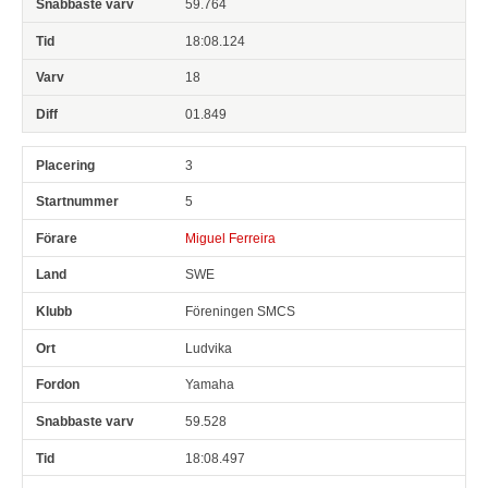
59.764
18:08.124
18
01.849
3
5
Miguel Ferreira
SWE
Föreningen SMCS
Ludvika
Yamaha
59.528
18:08.497