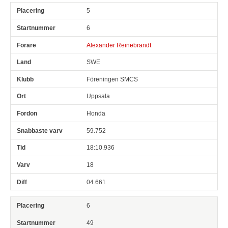
5
6
Alexander Reinebrandt
SWE
Föreningen SMCS
Uppsala
Honda
59.752
18:10.936
18
04.661
6
49