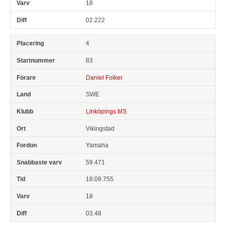
18
02.222
4
83
Daniel Folker
SWE
Linköpings MS
Vikingstad
Yamaha
59.471
18:09.755
18
03.48