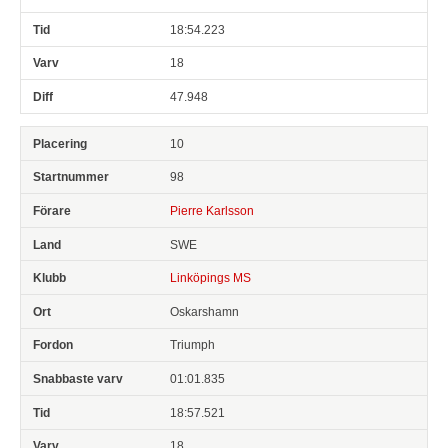
18:54.223
18
47.948
10
98
Pierre Karlsson
SWE
Linköpings MS
Oskarshamn
Triumph
01:01.835
18:57.521
18