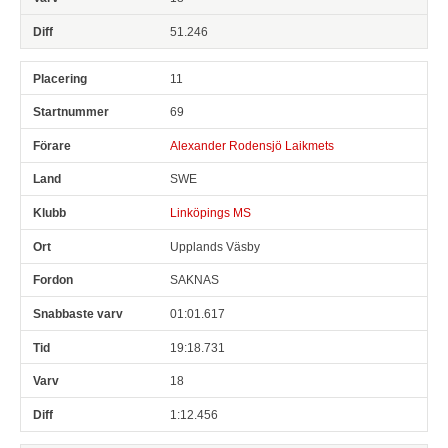
51.246
11
69
Alexander Rodensjö Laikmets
SWE
Linköpings MS
Upplands Väsby
SAKNAS
01:01.617
19:18.731
18
1:12.456