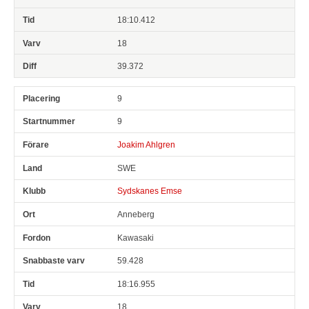
18:10.412
18
39.372
9
9
Joakim Ahlgren
SWE
Sydskanes Emse
Anneberg
Kawasaki
59.428
18:16.955
18