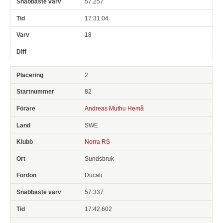
57.257
17:31.04
18
2
82
Andreas Muthu Hemå
SWE
Norra RS
Sundsbruk
Ducati
57.337
17:42.602