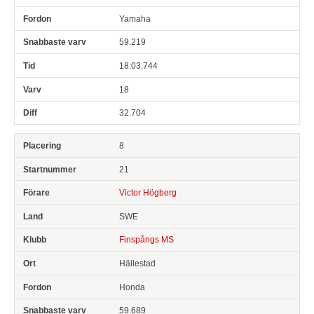
Yamaha
59.219
18:03.744
18
32.704
8
21
Victor Högberg
SWE
Finspångs MS
Hällestad
Honda
59.689