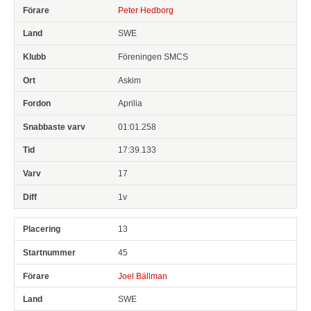
Peter Hedborg
SWE
Föreningen SMCS
Askim
Aprilia
01:01.258
17:39.133
17
1v
13
45
Joel Bällman
SWE