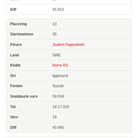
45.915
10
35
Joakim Fagerström
SWE
Norra RS
Iggesund
Suzuki
59.934
18:17.035
18
45.995