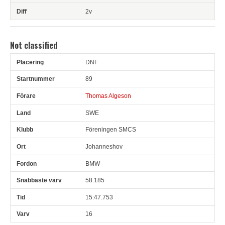
2v
Not classified
DNF
Pl
Snr
Förare
Land
Klubb
Ort
Fordon
Sn. varv
89
Thomas Algeson
SWE
Föreningen SMCS
Johanneshov
BMW
58.185
15:47.753
16