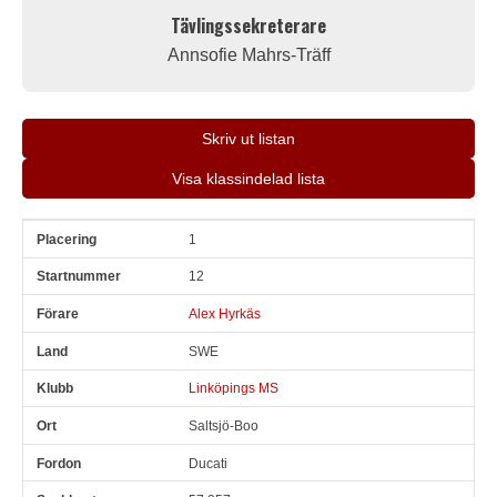
Tävlingssekreterare
Annsofie Mahrs-Träff
Skriv ut listan
Visa klassindelad lista
1
Pl
Snr
Förare
Land
Klubb
Ort
Fordon
Sn. varv
12
Alex Hyrkäs
SWE
Linköpings MS
Saltsjö-Boo
Ducati