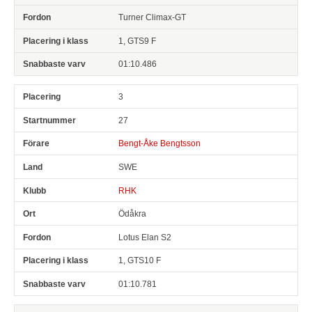
Turner Climax-GT
1, GTS9 F
01:10.486
3
27
Bengt-Åke Bengtsson
SWE
RHK
Ödåkra
Lotus Elan S2
1, GTS10 F
01:10.781