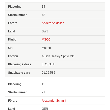
14
48
Anders Arildsson
SWE
MSCC
Malmö
Austin Healey Sprite MkII
3, GTS8 F
01:22.585
15
21
Alexander Schmitt
GER