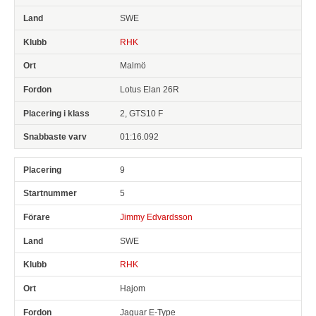
SWE
RHK
Malmö
Lotus Elan 26R
2, GTS10 F
01:16.092
9
5
Jimmy Edvardsson
SWE
RHK
Hajom
Jaguar E-Type