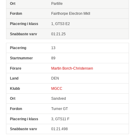
Partille
Fairthorpe Electron MkII
1, GTS3 E2
01:21.25
13
89
Martin Borch-Christensen
DEN
MGCC
Sandved
Turner GT
3, GTS11 F
01:21.498