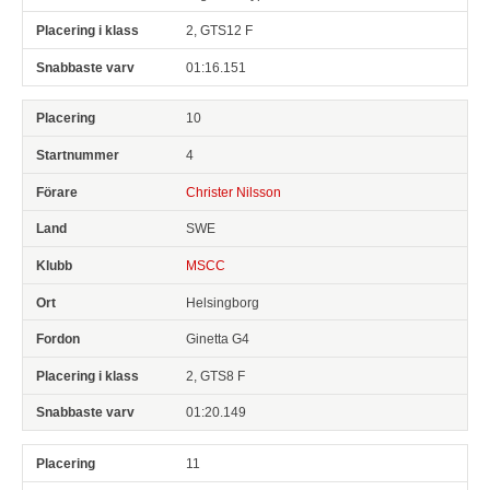
2, GTS12 F
01:16.151
10
4
Christer Nilsson
SWE
MSCC
Helsingborg
Ginetta G4
2, GTS8 F
01:20.149
11