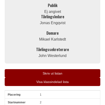
Publik
Ej angivet
Tävlingsledare
Jonas Engqvist
Domare
Mikael Karlstedt
Tävlingssekreterare
John Westerlund
Skriv ut listan
Visa klassindelad lista
1
Pl
Snr
Förare
Land
Klubb
Ort
Fordon
Pl i klass
2