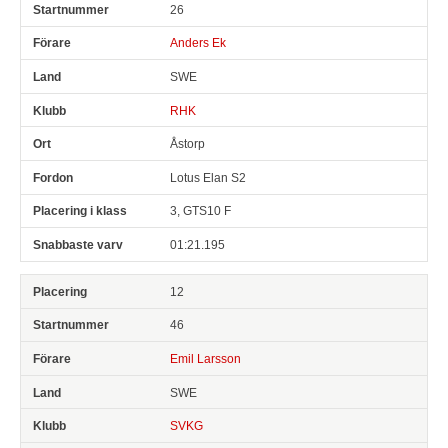
26
Anders Ek
SWE
RHK
Åstorp
Lotus Elan S2
3, GTS10 F
01:21.195
12
46
Emil Larsson
SWE
SVKG