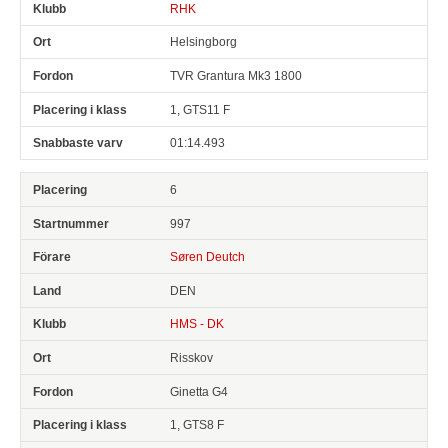
RHK
Helsingborg
TVR Grantura Mk3 1800
1, GTS11 F
01:14.493
6
997
Søren Deutch
DEN
HMS - DK
Risskov
Ginetta G4
1, GTS8 F