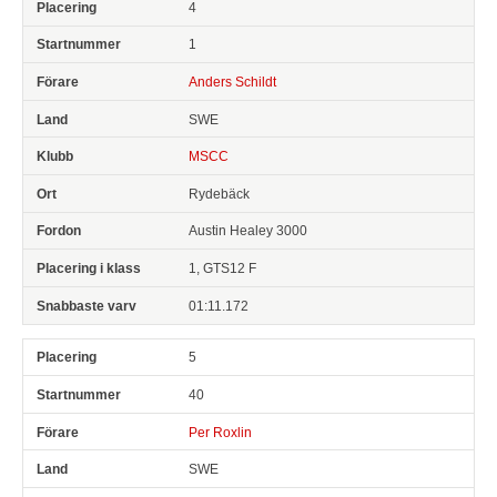
4
1
Anders Schildt
SWE
MSCC
Rydebäck
Austin Healey 3000
1, GTS12 F
01:11.172
5
40
Per Roxlin
SWE