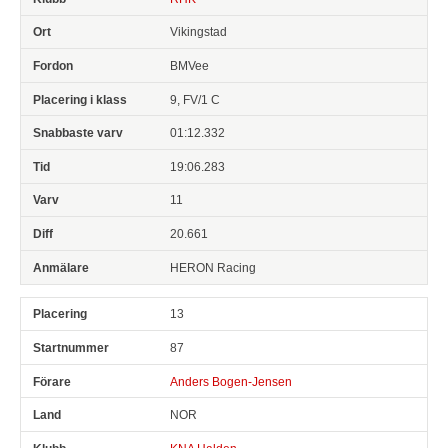
Vikingstad
BMVee
9, FV/1 C
01:12.332
19:06.283
11
20.661
HERON Racing
13
87
Anders Bogen-Jensen
NOR