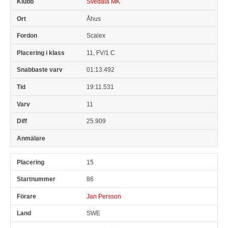
Svedala MK
Åhus
Scalex
11, FV/1 C
01:13.492
19:11.531
11
25.909
15
86
Jan Persson
SWE