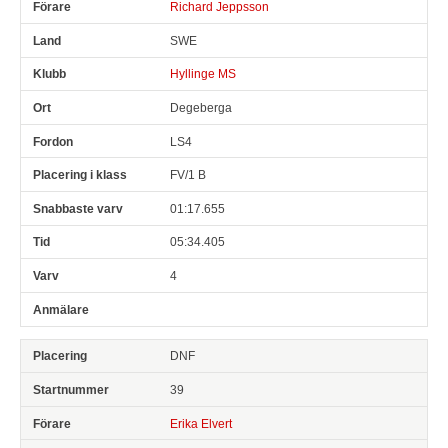
Richard Jeppsson
SWE
Hyllinge MS
Degeberga
LS4
FV/1 B
01:17.655
05:34.405
4
DNF
39
Erika Elvert