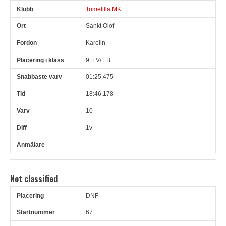
Tomelilla MK
Sankt Olof
Karolin
9, FV/1 B
01:25.475
18:46.178
10
1v
Not classified
DNF
Pl
Snr
Förare
Land
Klubb
Ort
Fordon
Pl i klass
67