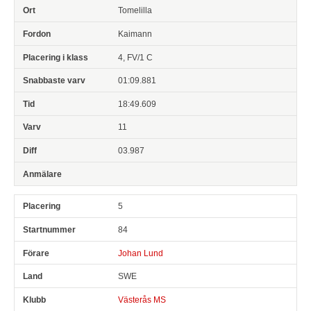
Tomelilla
Kaimann
4, FV/1 C
01:09.881
18:49.609
11
03.987
5
84
Johan Lund
SWE
Västerås MS