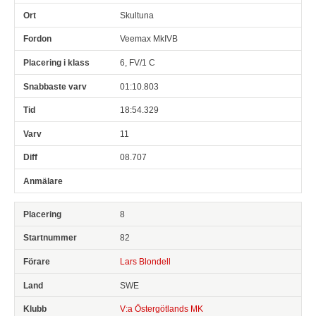
Skultuna
Veemax MkIVB
6, FV/1 C
01:10.803
18:54.329
11
08.707
8
82
Lars Blondell
SWE
V:a Östergötlands MK