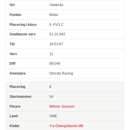
Västerås
Motul
5, FV/1 C
01:10.942
18:53.67
11
08.048
Orresta Racing
6
54
Wilmer Jonsson
SWE
V:a Östergötlands MK