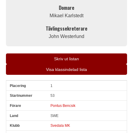
Domare
Mikael Karlstedt
Tävlingssekreterare
John Westerlund
Skriv ut listan
Visa klassindelad lista
1
Pl
Snr
Förare
Land
Klubb
Ort
Fordon
Pl i klass
53
Pontus Bencsik
SWE
Svedala MK