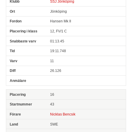
SSJ Jönköping
Jönköping
Hansen Mk II
12, FV/1 C
01:13.45
19:11.748
11
26.126
16
43
Nicklas Bencsik
SWE