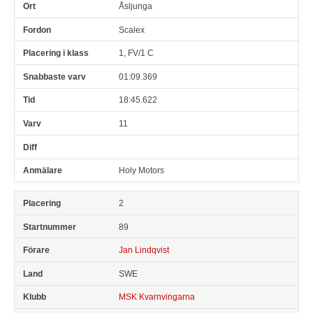
Åsljunga
Scalex
1, FV/1 C
01:09.369
18:45.622
11
Holy Motors
2
89
Jan Lindqvist
SWE
MSK Kvarnvingarna