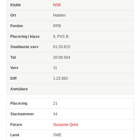
NSK
Halden
RPB
8, FV/1 B
01:20.815
20:08.504
11
1:22.882
21
44
Suzanne Qvist
SWE