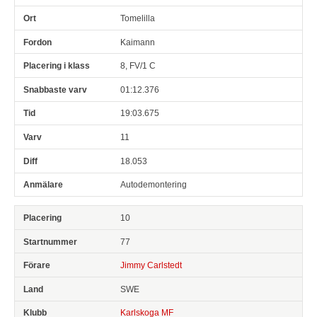
Tomelilla
Kaimann
8, FV/1 C
01:12.376
19:03.675
11
18.053
Autodemontering
10
77
Jimmy Carlstedt
SWE
Karlskoga MF