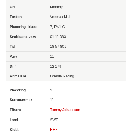
Mantorp
Veemax MkIII
7, FV/1 C
01:11.383
18:57.801
11
12.179
Orresta Racing
9
11
Tommy Johansson
SWE
RHK