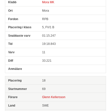
Mora MK
Mora
RPB
5, FV/1 B
01:15.247
19:18.843
11
33.221
18
69
Glenn Kellersson
SWE