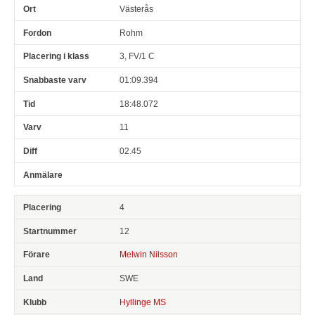
Västerås
Rohm
3, FV/1 C
01:09.394
18:48.072
11
02.45
4
12
Melwin Nilsson
SWE
Hyllinge MS