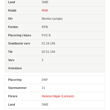
SWE
RHK
Munka-Ljungby
RPB
FV/1 B
01:18.166
02:51.194
2
DNF
21
Helena Häger (Larsson)
SWE