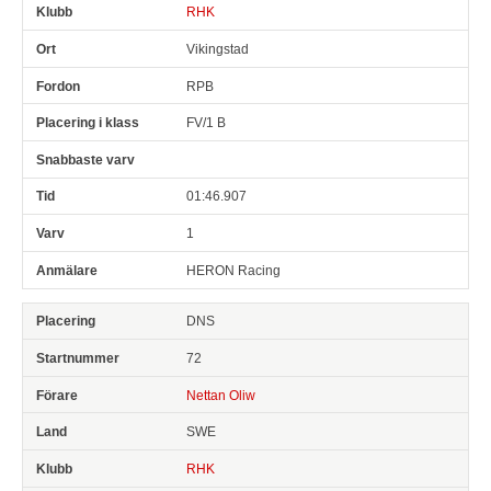
RHK
Vikingstad
RPB
FV/1 B
01:46.907
1
HERON Racing
DNS
72
Nettan Oliw
SWE
RHK