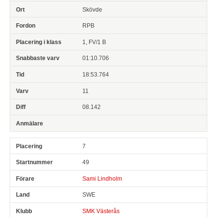
Skövde
RPB
1, FV/1 B
01:10.706
18:53.764
11
08.142
7
49
Sami Lindholm
SWE
SMK Västerås