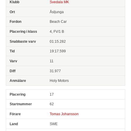
Svedala MK
Åsljunga
Beach Car
4, FV/1 B
01:15.282
19:17.599
11
31.977
Holy Motors
17
62
Tomas Johansson
SWE