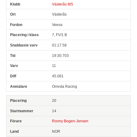
Västerås MS
Västerås
Veeva
7, FV/1 B
01:17.58
19:30.703
11
45.081
Orresta Racing
20
14
Ronny Bogen-Jensen
NOR