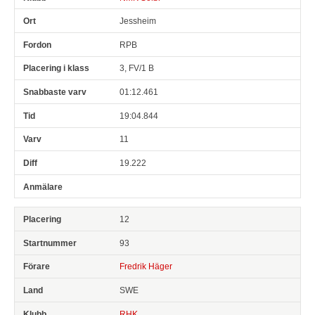
Jessheim
RPB
3, FV/1 B
01:12.461
19:04.844
11
19.222
12
93
Fredrik Häger
SWE
RHK