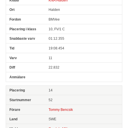
KNA Halden
Halden
BMVee
10, FV/1 C
01:12.355
19:08.454
11
22.832
14
52
Tommy Bencsik
SWE