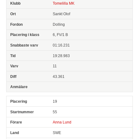
Tomelilla MK
Sankt Olof
Dolling
6, FV/1 B
01:16.231
19:28.983
11
43.361
19
55
Anna Lund
SWE