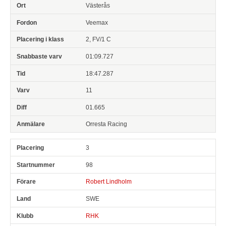
Västerås
Veemax
2, FV/1 C
01:09.727
18:47.287
11
01.665
Orresta Racing
3
98
Robert Lindholm
SWE
RHK