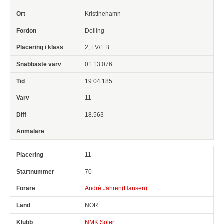
Kristinehamn
Dolling
2, FV/1 B
01:13.076
19:04.185
11
18.563
11
70
André Jahren(Hansen)
NOR
NMK Solør