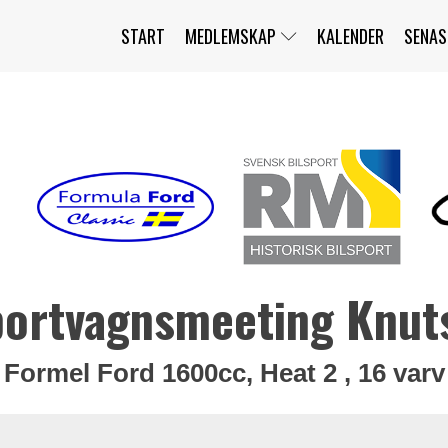
START
MEDLEMSKAP
KALENDER
SENAS
JAG HAR GLÖMT MITT LÖSENORD
MITT KONTO
BLI MEDLEM
portvagnsmeeting Knut
Formel Ford 1600cc, Heat 2 , 16 varv