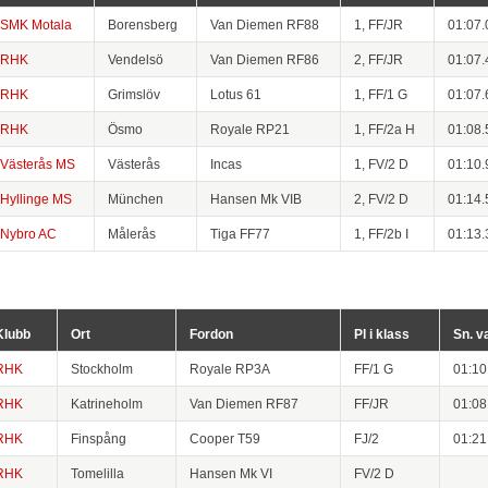
SMK Motala
Borensberg
Van Diemen RF88
1, FF/JR
01:07.
RHK
Vendelsö
Van Diemen RF86
2, FF/JR
01:07.
RHK
Grimslöv
Lotus 61
1, FF/1 G
01:07.
RHK
Ösmo
Royale RP21
1, FF/2a H
01:08.
Västerås MS
Västerås
Incas
1, FV/2 D
01:10.
Hyllinge MS
München
Hansen Mk VIB
2, FV/2 D
01:14.
Nybro AC
Målerås
Tiga FF77
1, FF/2b I
01:13.
Klubb
Ort
Fordon
Pl i klass
Sn. v
RHK
Stockholm
Royale RP3A
FF/1 G
01:10
RHK
Katrineholm
Van Diemen RF87
FF/JR
01:08
RHK
Finspång
Cooper T59
FJ/2
01:21
RHK
Tomelilla
Hansen Mk VI
FV/2 D