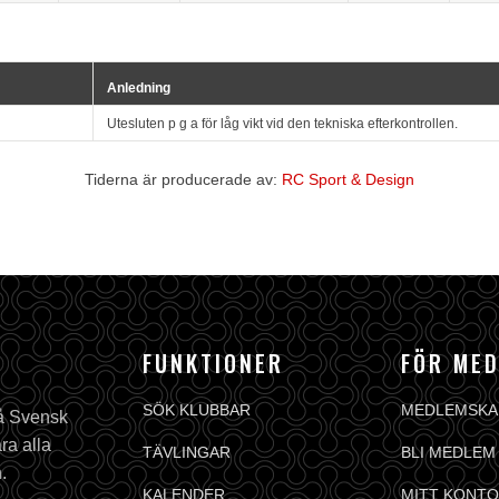
Anledning
Utesluten p g a för låg vikt vid den tekniska efterkontrollen.
Tiderna är producerade av:
RC Sport & Design
FUNKTIONER
FÖR ME
SÖK KLUBBAR
MEDLEMSKA
på Svensk
ra alla
TÄVLINGAR
BLI MEDLEM
.
KALENDER
MITT KONTO