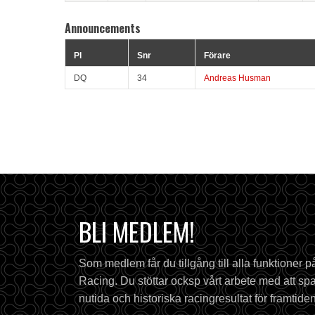
Announcements
Pl
Snr
Förare
DQ
34
Andreas Husman
BLI MEDLEM!
Som medlem får du tillgång till alla funktioner 
Racing. Du stöttar ocksp vårt arbete med att spa
nutida och historiska racingresultat för framtiden