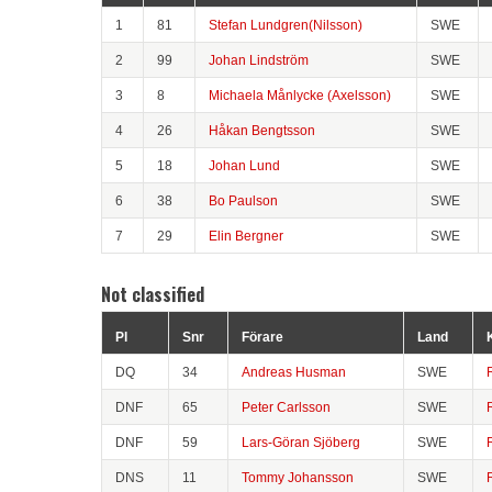
1
81
Stefan Lundgren(Nilsson)
SWE
2
99
Johan Lindström
SWE
3
8
Michaela Månlycke (Axelsson)
SWE
4
26
Håkan Bengtsson
SWE
5
18
Johan Lund
SWE
6
38
Bo Paulson
SWE
7
29
Elin Bergner
SWE
Not classified
Pl
Snr
Förare
Land
DQ
34
Andreas Husman
SWE
DNF
65
Peter Carlsson
SWE
DNF
59
Lars-Göran Sjöberg
SWE
DNS
11
Tommy Johansson
SWE