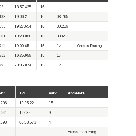
02
18:57.435
16
433
19:06.2
16
08.765
653
19:27.654
16
30.219
501
19:28.086
16
30.651
911
19:00.65
15
1v
Orresta Racing
512
19:35.955
15
1v
39
20:05.874
15
1v
arv
Tid
Varv
Anmälare
.706
19:05.22
15
.041
11:03.6
9
.693
05:58.573
4
Autodemontering