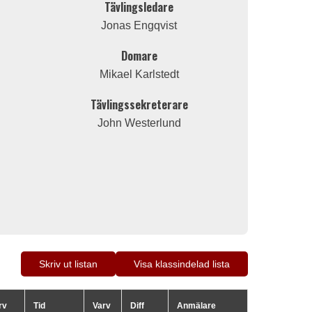
Tävlingsledare
Jonas Engqvist
Domare
Mikael Karlstedt
Tävlingssekreterare
John Westerlund
Skriv ut listan
Visa klassindelad lista
rv
Tid
Varv
Diff
Anmälare