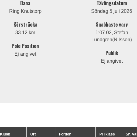
Bana
Tävlingsdatum
Ring Knutstorp
Söndag 5 juli 2026
Körsträcka
Snabbaste varv
33.12 km
1:07.02, Stefan
Lundgren(Nilsson)
Pole Position
Publik
Ej angivet
Ej angivet
Klubb
Ort
Fordon
Pl i klass
Sn. va