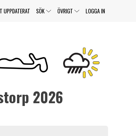
T UPPDATERAT
SÖK
ÖVRIGT
LOGGA IN
SERIER
BANOR
KLASSER
KLUBBAR
FÖRARE
TÄVLINGAR
CUSTOMER PORTAL
NEWSLETTERS UNSUBSCRIBE
SPONSORER
storp 2026
SUPER SALOON
SUPER STAR
GELLERÅSBANAN
LÄNKAR
KOMPLETTERA
PRESS
BENGANS NÖRDSIDA
OM OSS
KONTAKT
WEBBSHOP