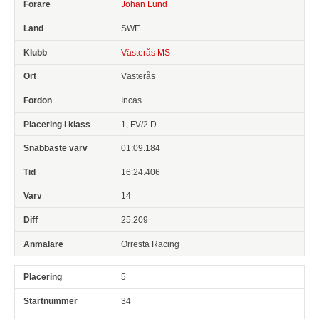
Johan Lund
SWE
Västerås MS
Västerås
Incas
1, FV/2 D
01:09.184
16:24.406
14
25.209
Orresta Racing
5
34