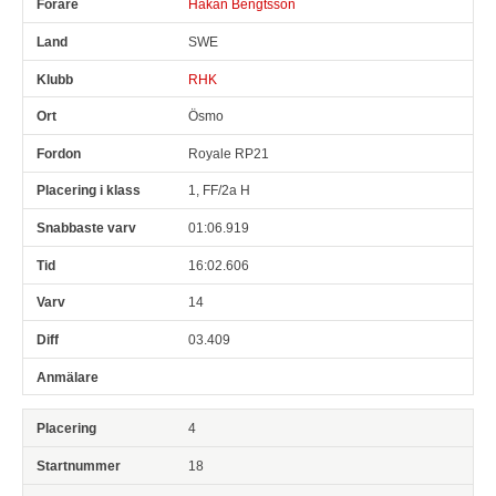
Håkan Bengtsson
SWE
RHK
Ösmo
Royale RP21
1, FF/2a H
01:06.919
16:02.606
14
03.409
4
18