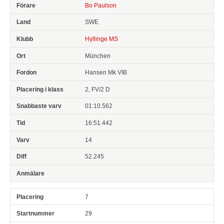
Bo Paulson
SWE
Hyllinge MS
München
Hansen Mk VIB
2, FV/2 D
01:10.562
16:51.442
14
52.245
7
29