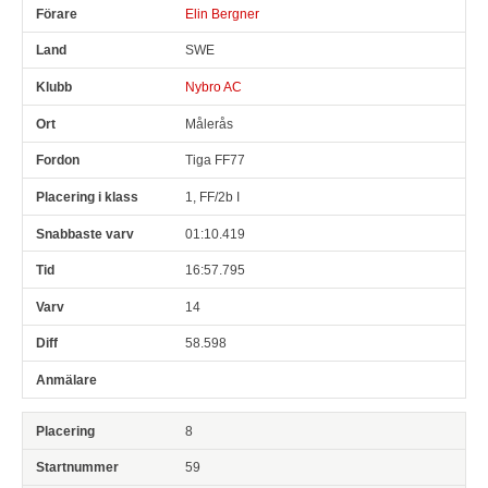
Elin Bergner
SWE
Nybro AC
Målerås
Tiga FF77
1, FF/2b I
01:10.419
16:57.795
14
58.598
8
59