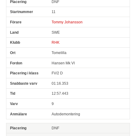
DNF
Pl
Snr
Förare
Land
Klubb
Ort
Fordon
Pl i klass
11
Tommy Johansson
SWE
RHK
Tomelilla
Hansen Mk VI
FV/2 D
01:16.353
12:57.443
9
Autodemontering
DNF