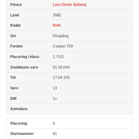
Lars-Göran Sjöberg
SWE
RHK
Finspång
Cooper T59
1, FJ/2
01:16.044
17:04.155
13
1v
9
81