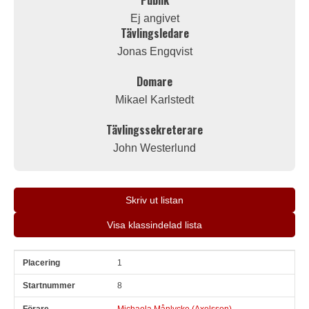
Publik
Ej angivet
Tävlingsledare
Jonas Engqvist
Domare
Mikael Karlstedt
Tävlingssekreterare
John Westerlund
Skriv ut listan
Visa klassindelad lista
1
Pl
Snr
Förare
Land
Klubb
Ort
Fordon
Pl i klass
8
Michaela Månlycke (Axelsson)