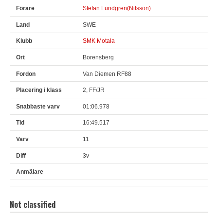
Stefan Lundgren(Nilsson)
SWE
SMK Motala
Borensberg
Van Diemen RF88
2, FF/JR
01:06.978
16:49.517
11
3v
Not classified