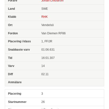
Johan Lindström
SWE
RHK
Vendelsö
Van Diemen RF86
1, FF/JR
01:06.631
16:01.307
14
02.11
3
26