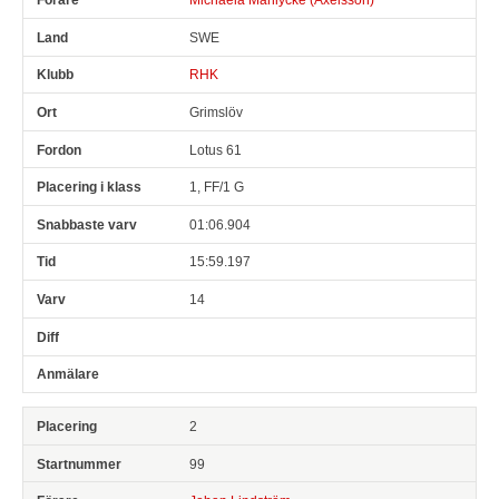
SWE
RHK
Grimslöv
Lotus 61
1, FF/1 G
01:06.904
15:59.197
14
2
99