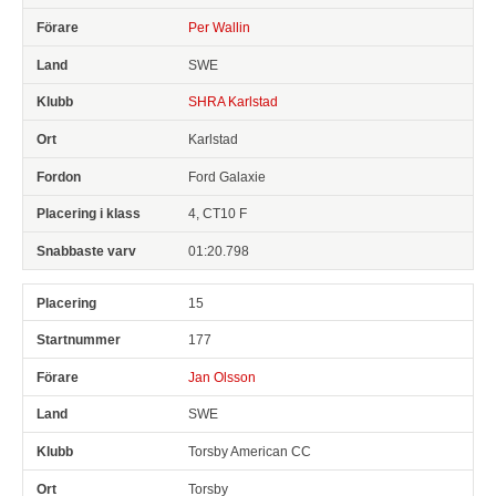
Per Wallin
SWE
SHRA Karlstad
Karlstad
Ford Galaxie
4, CT10 F
01:20.798
15
177
Jan Olsson
SWE
Torsby American CC
Torsby