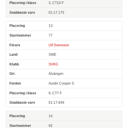
3, CT10 F
01:17.175
13
77
Ulf Svensson
SWE
SVKG
Älvängen
Austin Cooper S
9, CT7 F
01:17.849
14
92