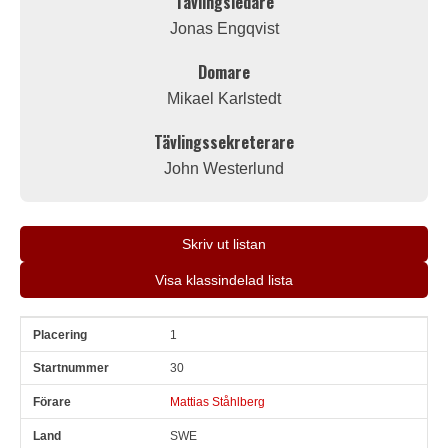
Tävlingsledare
Jonas Engqvist
Domare
Mikael Karlstedt
Tävlingssekreterare
John Westerlund
Skriv ut listan
Visa klassindelad lista
1
Pl
Snr
Förare
Land
Klubb
Ort
Fordon
Pl i klass
30
Mattias Ståhlberg
SWE