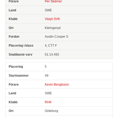
Per Skårner
SWE
Växjö SVK
Käringeryd
Austin Cooper S
4, CT7 F
01:14.492
5
49
Kevin Bengtsson
SWE
RHK
Göteborg