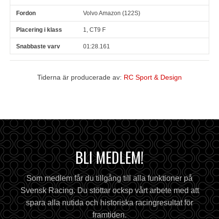
Volvo Amazon (122S)
1, CT9 F
01:28.161
Tiderna är producerade av:
RC Sport & Design
BLI MEDLEM!
Som medlem får du tillgång till alla funktioner på
Svensk Racing. Du stöttar ocksp vårt arbete med att
spara alla nutida och historiska racingresultat för
framtiden.