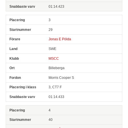
01:14.423
3
29
Jonas E Pölda
SWE
MSCC
Billeberga
Morris Cooper S
3, CT7 F
01:14.433
4
40