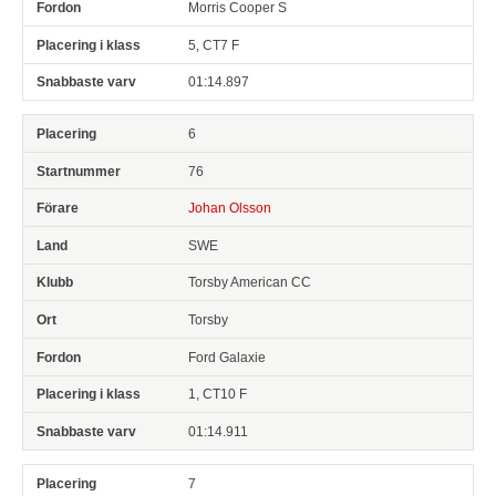
Morris Cooper S
5, CT7 F
01:14.897
6
76
Johan Olsson
SWE
Torsby American CC
Torsby
Ford Galaxie
1, CT10 F
01:14.911
7