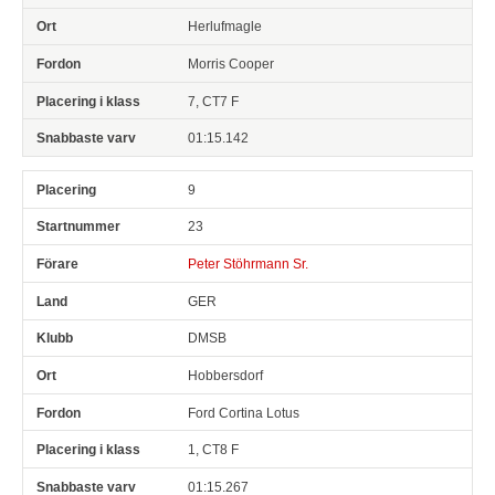
Herlufmagle
Morris Cooper
7, CT7 F
01:15.142
9
23
Peter Stöhrmann Sr.
GER
DMSB
Hobbersdorf
Ford Cortina Lotus
1, CT8 F
01:15.267