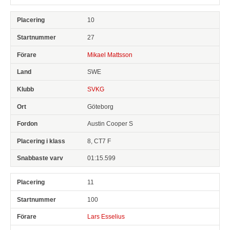
10
27
Mikael Mattsson
SWE
SVKG
Göteborg
Austin Cooper S
8, CT7 F
01:15.599
11
100
Lars Esselius