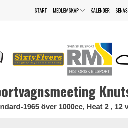
START
MEDLEMSKAP
KALENDER
SENAS
JAG HAR GLÖMT MITT LÖSENORD
MITT KONTO
BLI MEDLEM
portvagnsmeeting Knut
ndard-1965 över 1000cc, Heat 2 , 12 