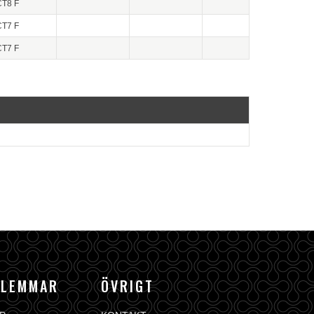
CT8 F
CT7 F
CT7 F
DLEMMAR
ÖVRIGT