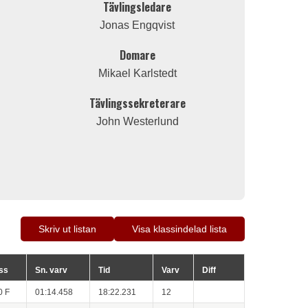
Tävlingsledare
Jonas Engqvist
Domare
s
Mikael Karlstedt
Tävlingssekreterare
John Westerlund
Skriv ut listan
Visa klassindelad lista
ass
Sn. varv
Tid
Varv
Diff
0 F
01:14.458
18:22.231
12