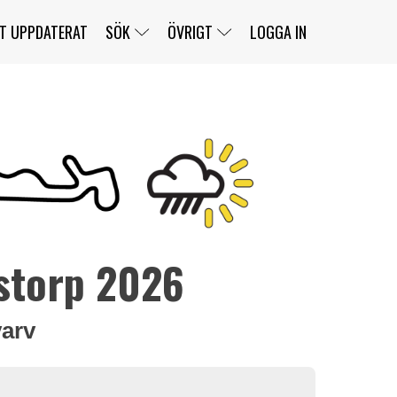
T UPPDATERAT
SÖK
ÖVRIGT
LOGGA IN
SERIER
BANOR
KLASSER
KLUBBAR
FÖRARE
TÄVLINGAR
CUSTOMER PORTAL
NEWSLETTERS UNSUBSCRIBE
SPONSORER
storp 2026
SUPER SALOON
SUPER STAR
GELLERÅSBANAN
LÄNKAR
KOMPLETTERA
PRESS
BENGANS NÖRDSIDA
OM OSS
KONTAKT
WEBBSHOP
varv