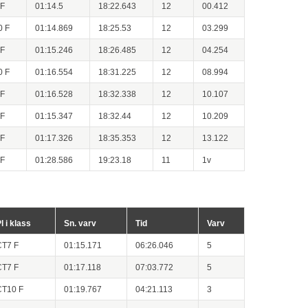
 F
01:14.5
18:22.643
12
00.412
0 F
01:14.869
18:25.53
12
03.299
 F
01:15.246
18:26.485
12
04.254
0 F
01:16.554
18:31.225
12
08.994
 F
01:16.528
18:32.338
12
10.107
 F
01:15.347
18:32.44
12
10.209
 F
01:17.326
18:35.353
12
13.122
 F
01:28.586
19:23.18
11
1v
l i klass
Sn. varv
Tid
Varv
CT7 F
01:15.171
06:26.046
5
CT7 F
01:17.118
07:03.772
5
CT10 F
01:19.767
04:21.113
3