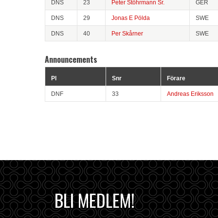
DNS
23
Peter Stöhrmann Sr.
GER
DNS
29
Jonas E Pölda
SWE
DNS
40
Per Skårner
SWE
Announcements
Pl
Snr
Förare
DNF
33
Andreas Eriksson
BLI MEDLEM!