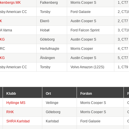
lkenbergs MK
Falkenberg
Morris Cooper S
1, CT7
rsby American CC
Torsby
Ford Galaxie
2, CT1
K
Ekerö
Austin Cooper S
2, CT7
A Varna
Hobøl
Ford Falcon Sprint
3, CT1
KG
Göteborg
Austin Cooper S
3, CT7
ARC
Herlufmagle
Morris Cooper
4, CT7
KG
Älvängen
Austin Cooper S
5, CT7
rsby American CC
Torsby
Volvo Amazon (122S)
1, CT9
Klubb
Ort
Fordon
P
Hyllinge MS
Vellinge
Morris Cooper S
RHK
Göteborg
Morris Cooper S
SHRA Karlstad
Karlstad
Ford Galaxie