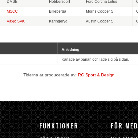
DMSB
Hobbersdorf
Ford Cortina Lotus
MSCC
Billeberga
Morris Cooper S
Växjö SVK
Käringeryd
Austin Cooper S
Anledning
Kanade av banan och lade sig på sidan.
Tiderna är producerade av:
RC Sport & Design
FUNKTIONER
FÖR ME