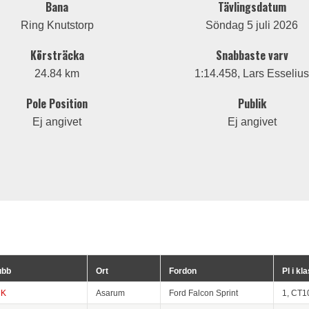
Bana
Tävlingsdatum
Ring Knutstorp
Söndag 5 juli 2026
Körsträcka
Snabbaste varv
24.84 km
1:14.458, Lars Esseliu
Pole Position
Publik
Ej angivet
Ej angivet
ubb
Ort
Fordon
Pl i kl
HK
Asarum
Ford Falcon Sprint
1, CT1