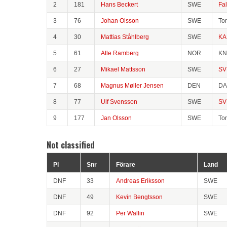
2
181
Hans Beckert
SWE
Fa
3
76
Johan Olsson
SWE
To
4
30
Mattias Ståhlberg
SWE
KA
5
61
Atle Ramberg
NOR
KN
6
27
Mikael Mattsson
SWE
SV
7
68
Magnus Møller Jensen
DEN
D
8
77
Ulf Svensson
SWE
SV
9
177
Jan Olsson
SWE
To
Not classified
Pl
Snr
Förare
Land
DNF
33
Andreas Eriksson
SWE
DNF
49
Kevin Bengtsson
SWE
DNF
92
Per Wallin
SWE