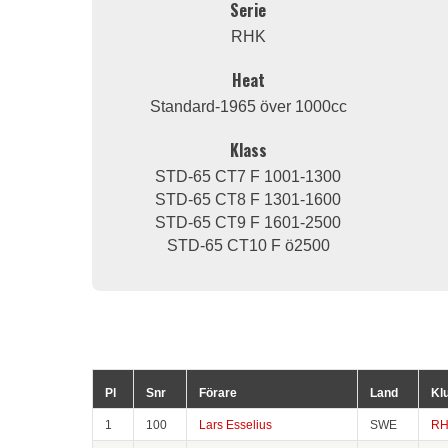
Serie
RHK
Heat
Standard-1965 över 1000cc
Klass
STD-65 CT7 F 1001-1300
STD-65 CT8 F 1301-1600
STD-65 CT9 F 1601-2500
STD-65 CT10 F ö2500
Pl
Snr
Förare
Land
Kl
1
100
Lars Esselius
SWE
R