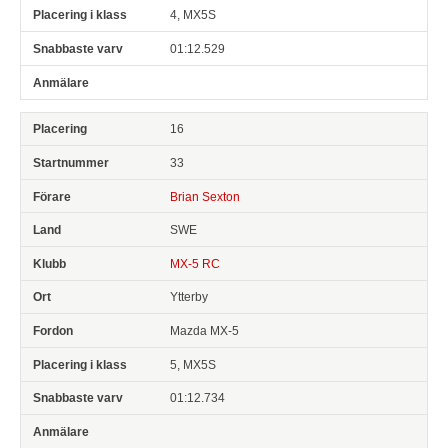
4, MX5S
01:12.529
16
33
Brian Sexton
SWE
MX-5 RC
Ytterby
Mazda MX-5
5, MX5S
01:12.734