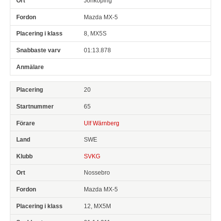
Jönköping
Mazda MX-5
8, MX5S
01:13.878
20
65
Ulf Wärnberg
SWE
SVKG
Nossebro
Mazda MX-5
12, MX5M