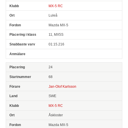
MX-5 RC
Luleå
Mazda MX-5
11, MX5S
01:15.216
24
68
Jan-Olof Karlsson
SWE
MX-5 RC
Åskloster
Mazda MX-5