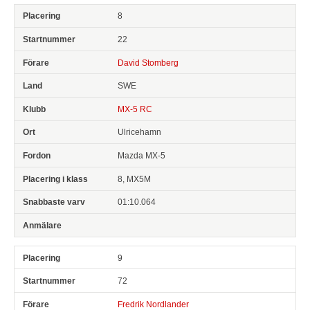
8
22
David Stomberg
SWE
MX-5 RC
Ulricehamn
Mazda MX-5
8, MX5M
01:10.064
9
72
Fredrik Nordlander