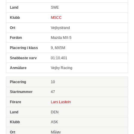
SWE
MSCC
Vejbystrand
Mazda MX-5
9, MX5M
01:10.401
Vejby Racing
10
47
Lars Lastein
DEN
ASK
Måløv