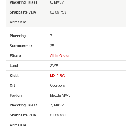
6, MX5M
01:09.753
7
35
Albin Olsson
SWE
MX-5 RC
Göteborg
Mazda MX-5
7, MX5M
01:09.931