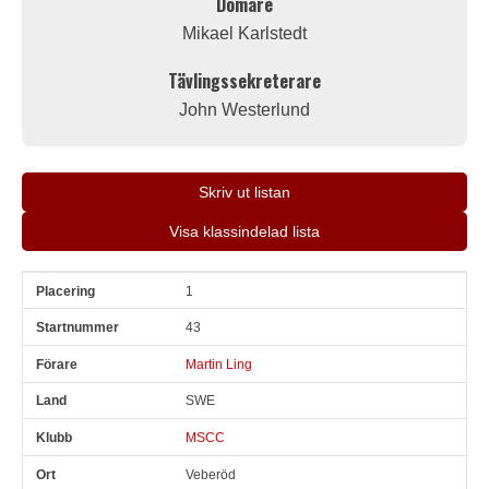
Domare
Mikael Karlstedt
Tävlingssekreterare
John Westerlund
Skriv ut listan
Visa klassindelad lista
1
Pl
Snr
Förare
Land
Klubb
Ort
Fordon
Pl i klass
43
Martin Ling
SWE
MSCC
Veberöd