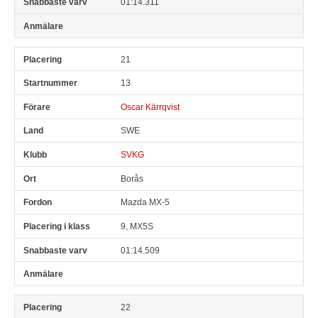
01:14.311
21
13
Oscar Kärrqvist
SWE
SVKG
Borås
Mazda MX-5
9, MX5S
01:14.509
22