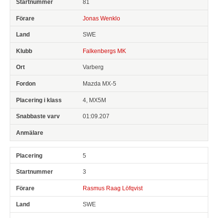
81
Jonas Wenklo
SWE
Falkenbergs MK
Varberg
Mazda MX-5
4, MX5M
01:09.207
5
3
Rasmus Raag Löfqvist
SWE