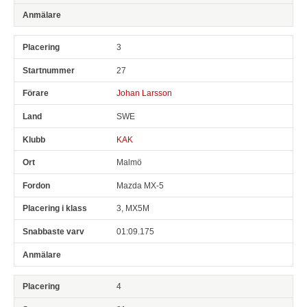
3
27
Johan Larsson
SWE
KAK
Malmö
Mazda MX-5
3, MX5M
01:09.175
4