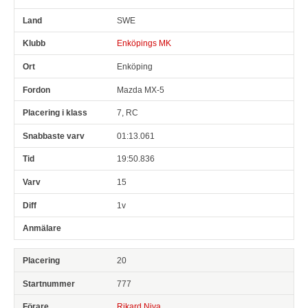
SWE
Enköpings MK
Enköping
Mazda MX-5
7, RC
01:13.061
19:50.836
15
1v
20
777
Rikard Niva