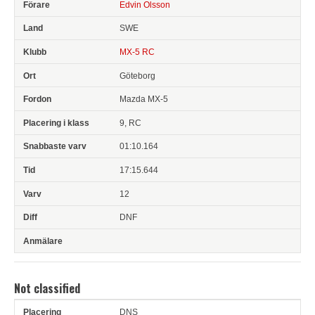
Edvin Olsson
SWE
MX-5 RC
Göteborg
Mazda MX-5
9, RC
01:10.164
17:15.644
12
DNF
Not classified
DNS