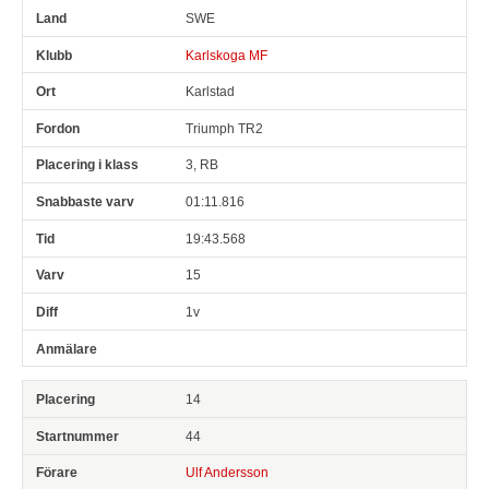
SWE
Karlskoga MF
Karlstad
Triumph TR2
3, RB
01:11.816
19:43.568
15
1v
14
44
Ulf Andersson