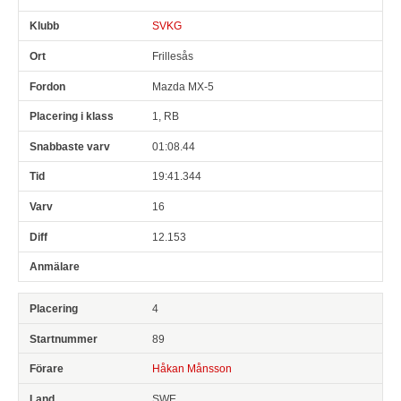
SVKG
Frillesås
Mazda MX-5
1, RB
01:08.44
19:41.344
16
12.153
4
89
Håkan Månsson
SWE