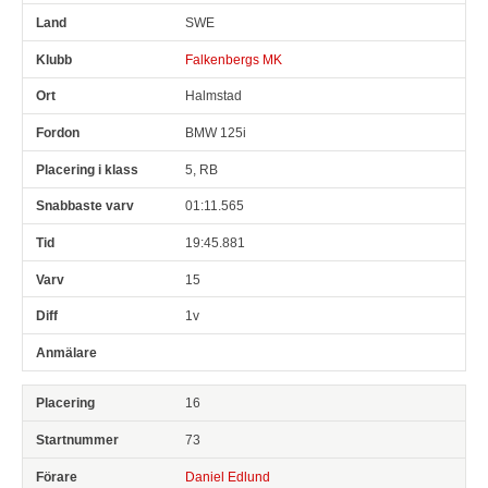
SWE
Falkenbergs MK
Halmstad
BMW 125i
5, RB
01:11.565
19:45.881
15
1v
16
73
Daniel Edlund