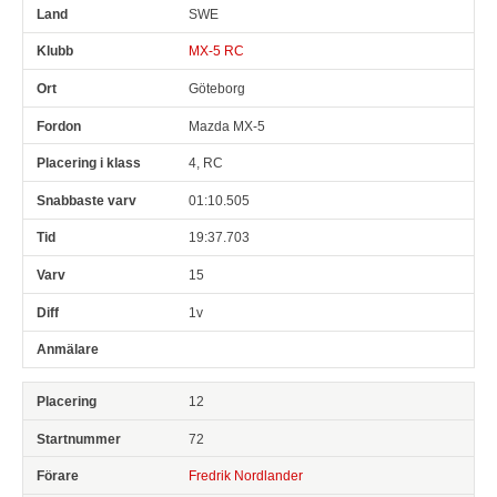
SWE
MX-5 RC
Göteborg
Mazda MX-5
4, RC
01:10.505
19:37.703
15
1v
12
72
Fredrik Nordlander