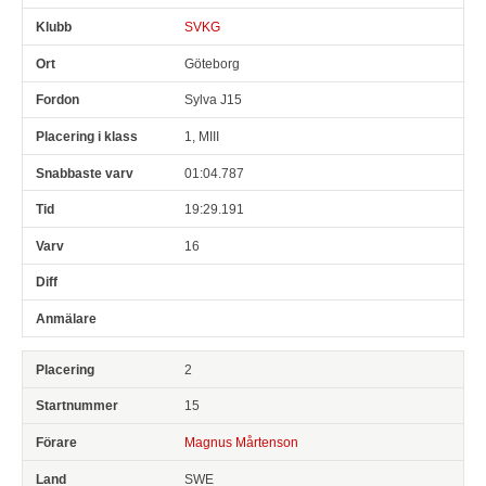
SVKG
Göteborg
Sylva J15
1, MIII
01:04.787
19:29.191
16
2
15
Magnus Mårtenson
SWE