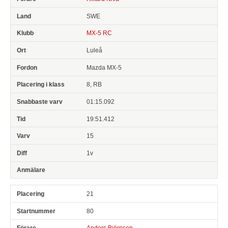
SWE
MX-5 RC
Luleå
Mazda MX-5
8, RB
01:15.092
19:51.412
15
1v
21
80
Anders Björnson