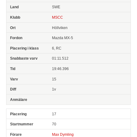
SWE
MSCC
Höllviken
Mazda MX-5
6, RC
01:11.512
19:46.396
15
1v
17
70
Max Dymling