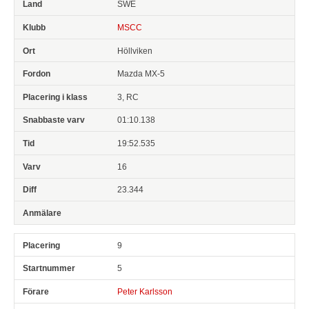
SWE
MSCC
Höllviken
Mazda MX-5
3, RC
01:10.138
19:52.535
16
23.344
9
5
Peter Karlsson