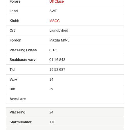
Ulf Clase
SWE
MSCC
Ljungbyhed
Mazda MX-5
8, RC
01:16.843
19:52.687
14
2v
24
170