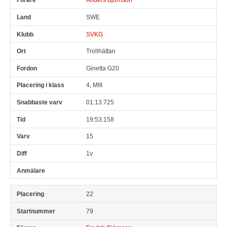
SWE
SVKG
Trollhättan
Ginetta G20
4, MIII
01:13.725
19:53.158
15
1v
22
79