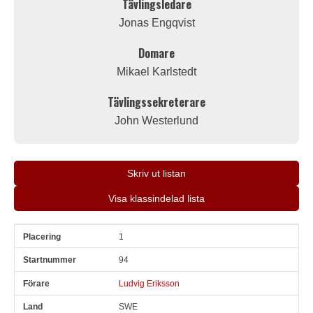
Tävlingsledare
Jonas Engqvist
Domare
Mikael Karlstedt
Tävlingssekreterare
John Westerlund
Skriv ut listan
Visa klassindelad lista
1
Pl
Snr
Förare
Land
Klubb
Ort
Fordon
Pl i klass
94
Ludvig Eriksson
SWE