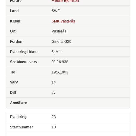
Fredrik Björnson
SWE
SMK Västerås
Västerås
Ginetta G20
5, MIII
01:16.938
19:51.003
14
2v
23
10