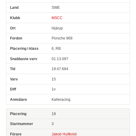
SWE
MSCC
Hjärup
Porsche 968
6, RB
01:13.097
19:47.684
15
1v
Kalleracing
18
3
Jakob Hultkvist