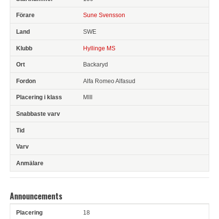
Sune Svensson
SWE
Hyllinge MS
Backaryd
Alfa Romeo Alfasud
MIII
Announcements
18
Pl
Snr
Förare
Anledning