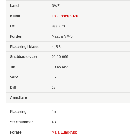
SWE
Falkenbergs MK
Ugglarp
Mazda MX-5
4, RB
01:10.666
19:45.662
15
1v
15
43
Maja Lundqvist