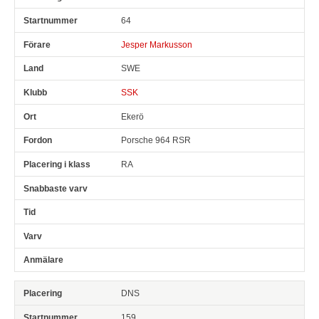
Pl
Snr
Förare
Land
Klubb
Ort
Fordon
Pl i klass
64
Jesper Markusson
SWE
SSK
Ekerö
Porsche 964 RSR
RA
DNS
159