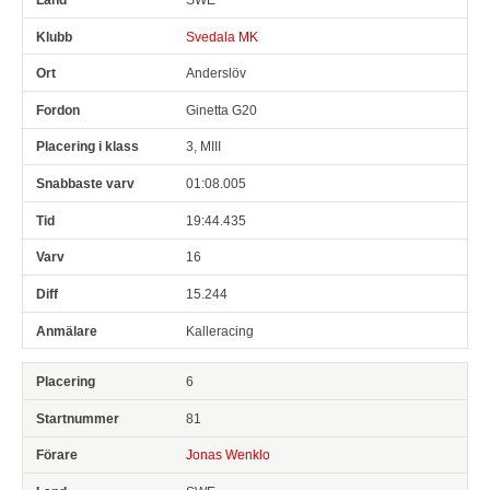
Svedala MK
Anderslöv
Ginetta G20
3, MIII
01:08.005
19:44.435
16
15.244
Kalleracing
6
81
Jonas Wenklo