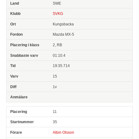
SWE
SVKG
Kungsbacka
Mazda MX-5
2, RB
01:10.4
19:35.714
15
1v
11
35
Albin Olsson